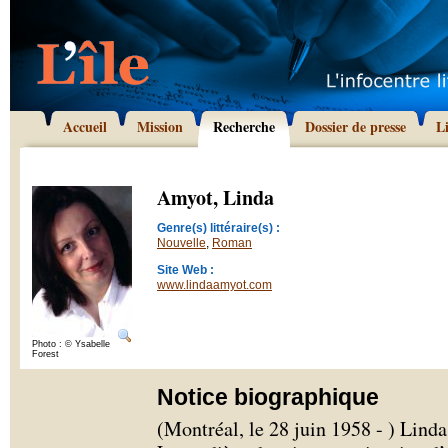
Accueil
Mission
Recherche
Dossier de presse
L
Amyot, Linda
Genre(s) littéraire(s) :
Nouvelle
,
Roman
Site Web :
www.lindaamyot.com
Photo : © Ysabelle
Forest
Notice biographique
(Montréal, le 28 juin 1958 - ) Lind