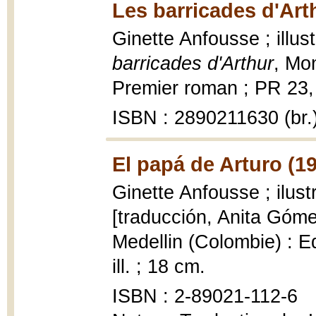
Les barricades d'Art
Ginette Anfousse ; illus
barricades d'Arthur
, Mon
Premier roman ; PR 23, 1
ISBN : 2890211630 (br.
El papá de Arturo (1
Ginette Anfousse ; ilus
[traducción, Anita Góm
Medellin (Colombie) : Ed
ill. ; 18 cm.
ISBN : 2-89021-112-6