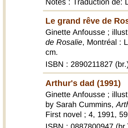
Notes : Traduction de: 
Le grand rêve de Ros
Ginette Anfousse ; illus
de Rosalie
, Montréal : L
cm.
ISBN : 2890211827 (br.
Arthur's dad (1991)
Ginette Anfousse ; illus
by Sarah Cummins,
Art
First novel ; 4, 1991, 59 
ISBN : 0887800947 (br.