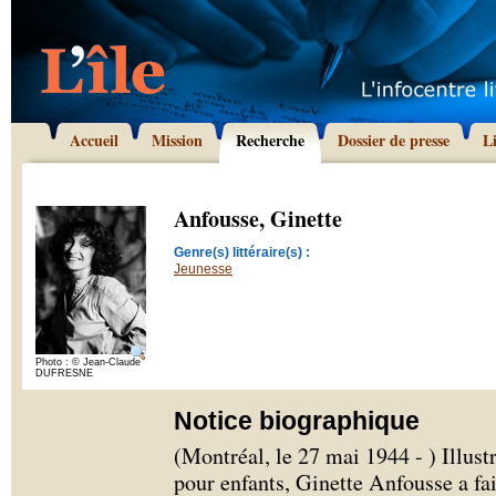
Accueil
Mission
Recherche
Dossier de presse
L
Anfousse, Ginette
Genre(s) littéraire(s) :
Jeunesse
Photo : © Jean-Claude
DUFRESNE
Notice biographique
(Montréal, le 27 mai 1944 - ) Illust
pour enfants, Ginette Anfousse a fai