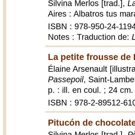
Silvina Merlos [trad.],
L
Aires : Albatros tus mar
ISBN : 978-950-24-119
Notes : Traduction de:
La petite frousse de
Élaine Arsenault [illust
Passepoil
, Saint-Lambe
p. : ill. en coul. ; 24 cm.
ISBN : 978-2-89512-61
Pitucón de chocolate
Silvina Merlos [trad.],
P