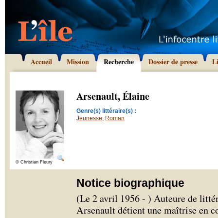
Accueil
Mission
Recherche
Dossier de presse
L
Arsenault, Élaine
Genre(s) littéraire(s) :
Jeunesse
,
Roman
© Christian Fleury
Notice biographique
(Le 2 avril 1956 - ) Auteure de litté
Arsenault détient une maîtrise en c