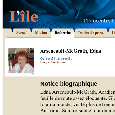
Accueil
Mission
Recherche
Dossier de presse
L
Arseneault-McGrath, Edna
Genre(s) littéraire(s) :
Biographie
,
Roman
Notice biographique
Edna Arseneault-McGrath, Acadienne
feuille de route assez éloquente. Glob
tour du monde, visité plus de trente
Australie. Son troisième tour du mo