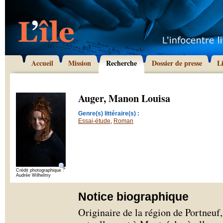
Accueil
Mission
Recherche
Dossier de presse
L
Auger, Manon Louisa
Genre(s) littéraire(s) :
Essai-étude
,
Roman
Crédit photographique :
Audrée Wilhelmy
Notice biographique
Originaire de la région de Portneu