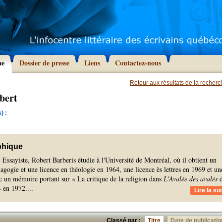
he
Dossier de presse
Liens
Contactez-nous
Retour aux résultats de la recher
bert
) :
phique
 Essayiste, Robert Barberis étudie à l'Université de Montréal, où il obtient un
agogie et une licence en théologie en 1964, une licence ès lettres en 1969 et un
ec un mémoire portant sur « La critique de la religion dans
L'Avalée des avalés
d
 en 1972.
...
Lire la sui
Classé par :
Titre
Date de publicatio