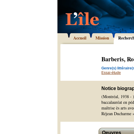
Accueil
Mission
Recherc
Barberis, Ro
Genre(s) littéraire(s
Essai-étude
Notice biogra
(Montréal, 1938 - )
baccalauréat en péd
maîtrise ès arts av
Réjean Ducharme »
Oeuvres