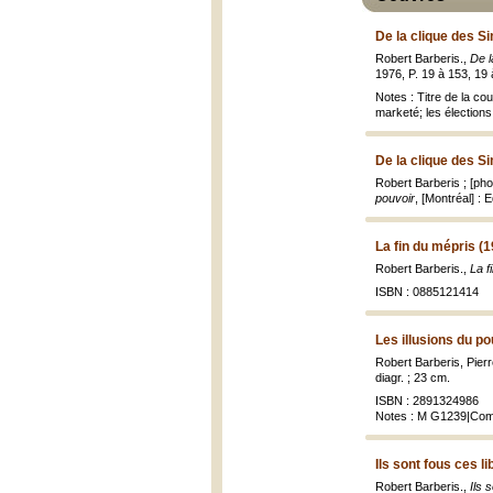
De la clique des S
Robert Barberis.,
De l
1976, P. 19 à 153, 19 à 
Notes : Titre de la co
marketé; les élections
De la clique des S
Robert Barberis ; [ph
pouvoir
, [Montréal] : 
La fin du mépris (
Robert Barberis.,
La f
ISBN : 0885121414
Les illusions du p
Robert Barberis, Pierr
diagr. ; 23 cm.
ISBN : 2891324986
Notes : M G1239|Compr
Ils sont fous ces l
Robert Barberis.,
Ils 