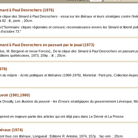
imard à Paul Desrochers (1976)
a clique des Simard à Paul Desrochers - essai sur les libéraux et leurs stratégies contre l'i
82 : ill., portr. ; 20cm.
uv|"Sommaire: cliques régionales et censure; reconnaissance envers les Simard et liberté politi
 d'octobre 73."
imard à Paul Desrochers en passant par le joual (1973)
otos, M. Bergevin et revue Forces].,
De la clique des Simard à Paul Desrochers en passant pa
Editions québécoises, 1973, 159p. : ill. ; 20cm.
1978)
in du mépris - écrits politiques et littéraires (1966-1976)
, Montréal : Parti pris, Collection Aspect
ouvoir (1981,1980)
e Drouilly,
Les illusions du pouvoir - les Erreurs stratégiques du gouvernement Lévesque
, Mo
end en majeure partie des articles qui ont déjà paru dans Le Devoir et La Presse
ibéraux (1974)
sont fous ces libéraux
, Longueuil : Editions R. Antoine, 1974, 157p. : fac-sim. ; 20cm.