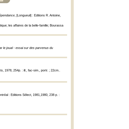
ndépendance
, [Longueuil] : Editions R. Antoine,
que; les affaires de la belle-famille; Bourassa
r le joual - essai sur des parvenus du
s, 1978, 254p. : ill., fac-sim., portr. ; 22cm..
ntréal : Editions Sélect, 1981,1980, 238 p. :