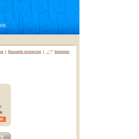
che
|
Nouvelle recherche
|
Imprimer
e
e
te
n