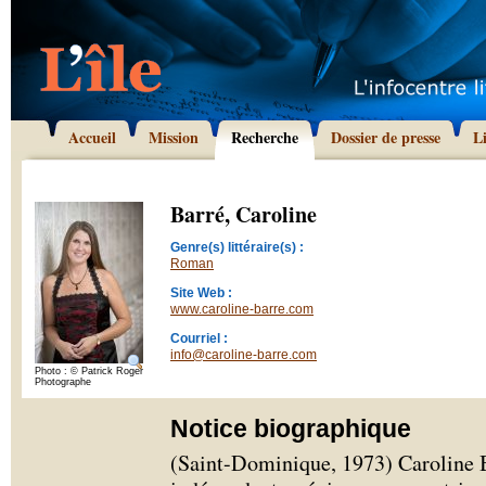
Accueil
Mission
Recherche
Dossier de presse
L
Barré, Caroline
Genre(s) littéraire(s) :
Roman
Site Web :
www.caroline-barre.com
Courriel :
info@caroline-barre.com
Photo : © Patrick Roger
Photographe
Notice biographique
(Saint-Dominique, 1973) Caroline B