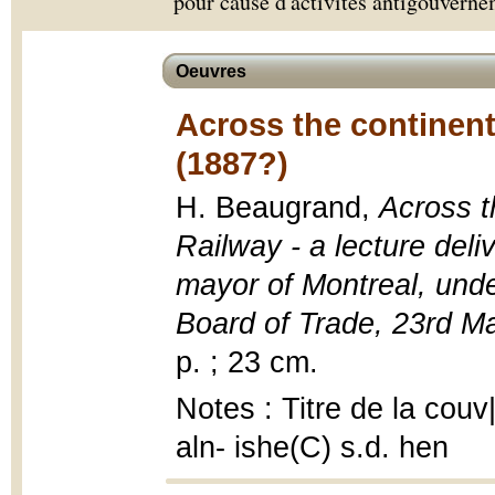
pour cause d'activités antigouverne
Oeuvres
Across the continent
(1887?)
H. Beaugrand,
Across t
Railway - a lecture del
mayor of Montreal, unde
Board of Trade, 23rd M
p. ; 23 cm.
Notes : Titre de la couv
aln- ishe(C) s.d. hen