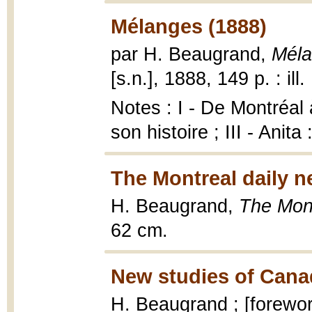
Mélanges (1888)
par H. Beaugrand,
Méla
[s.n.], 1888, 149 p. : ill.
Notes : I - De Montréal à
son histoire ; III - Anit
The Montreal daily n
H. Beaugrand,
The Mont
62 cm.
New studies of Canad
H. Beaugrand ; [forewor