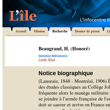
Accueil
Mission
Recherche
Dossier de presse
L
Beaugrand, H. (Honoré)
Genre(s) littéraire(s) :
Conte
,
Récit
Notice biographique
(Lanoraie, 1848 - Montréal, 1906) 
des études classiques au Collège Joli
fréquente alors le manège militaire
se joindre à l'armée française de l'
doit se sauver et arrive en France e