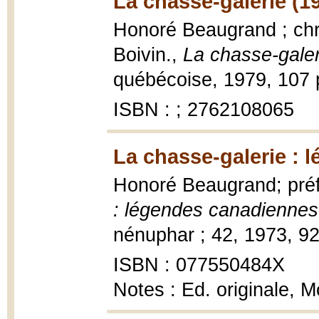
La chasse-galerie (1
Honoré Beaugrand ; chro
Boivin.,
La chasse-galer
québécoise, 1979, 107 p
ISBN : ; 2762108065
La chasse-galerie : 
Honoré Beaugrand; préf
: légendes canadiennes
nénuphar ; 42, 1973, 92
ISBN : 077550484X
Notes : Ed. originale, M