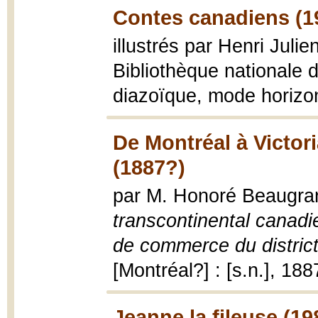
Contes canadiens (1
illustrés par Henri Julie
Bibliothèque nationale 
diazoïque, mode horizo
De Montréal à Victor
(1887?)
par M. Honoré Beaugra
transcontinental canadi
de commerce du district
[Montréal?] : [s.n.], 1887
Jeanne la fileuse (19