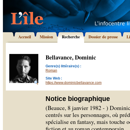
Accueil
Mission
Recherche
Dossier de presse
L
Bellavance, Dominic
Genre(s) littéraire(s) :
Roman
Site Web :
https://www.dominicbellavance.com
Notice biographique
(Beauce, 8 janvier 1982 - ) Domini
centrés sur les personnages, où prédo
spécialise en fantasy, mais touche 
fiction et au roman contemporain.