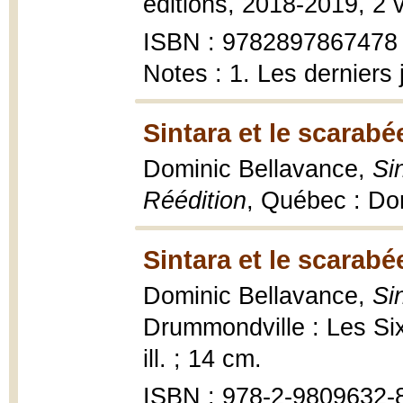
éditions, 2018-2019, 2 v
ISBN : 9782897867478 (
Notes : 1. Les derniers j
Sintara et le scarab
Dominic Bellavance,
Si
Réédition
, Québec : Do
Sintara et le scarab
Dominic Bellavance,
Si
Drummondville : Les Six
ill. ; 14 cm.
ISBN : 978-2-9809632-