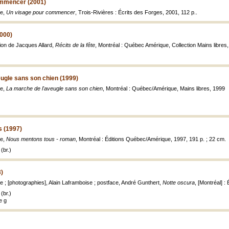
ommencer (2001)
le,
Un visage pour commencer
, Trois-Rivières : Écrits des Forges, 2001, 112 p..
2000)
ction de Jacques Allard,
Récits de la fête
, Montréal : Québec Amérique, Collection Mains libres,
ugle sans son chien (1999)
le,
La marche de l'aveugle sans son chien
, Montréal : Québec/Amérique, Mains libres, 1999
 (1997)
le,
Nous mentons tous - roman
, Montréal : Éditions Québec/Amérique, 1997, 191 p. ; 22 cm.
(br.)
3)
e ; [photographies], Alain Laframboise ; postface, André Gunthert,
Notte oscura
, [Montréal] : 
(br.)
de g