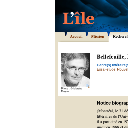
Accueil
Mission
Recherc
Bellefeuille
Genre(s) littéraire(s
Essai-étude
,
Nouvel
Photo : © Martine
Doyon
Notice biogra
(Montréal, le 31 d
littéraires de l'Uni
il a participé en 1
jusqu'en 1988 et du