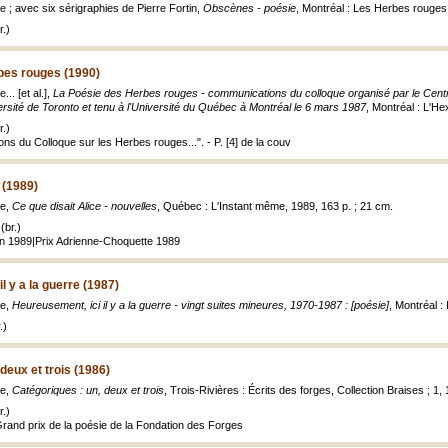
e ; avec six sérigraphies de Pierre Fortin,
Obscènes - poésie
, Montréal : Les Herbes rouges, 1
.)
bes rouges (1990)
.. [et al.],
La Poésie des Herbes rouges - communications du colloque organisé par le Cen
versité de Toronto et tenu à l'Université du Québec à Montréal le 6 mars 1987
, Montréal : L'He
.)
s du Colloque sur les Herbes rouges...". - P. [4] de la couv
 (1989)
le,
Ce que disait Alice - nouvelles
, Québec : L'Instant même, 1989, 163 p. ; 21 cm.
(br.)
 en 1989|Prix Adrienne-Choquette 1989
l y a la guerre (1987)
le,
Heureusement, ici il y a la guerre - vingt suites mineures, 1970-1987 : [poésie]
, Montréal :
.)
deux et trois (1986)
le,
Catégoriques : un, deux et trois
, Trois-Rivières : Écrits des forges, Collection Braises ; 1,
.)
Grand prix de la poésie de la Fondation des Forges