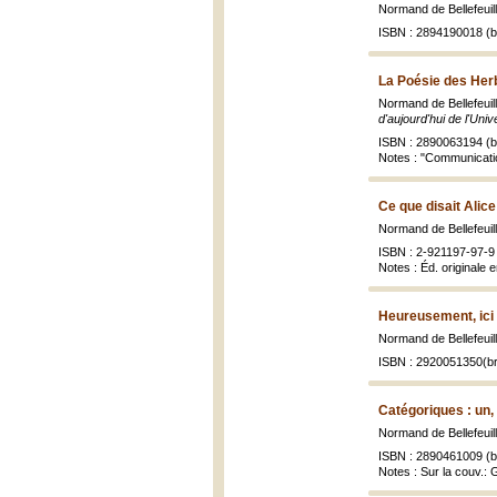
Normand de Bellefeuill
ISBN : 2894190018 (br
La Poésie des Her
Normand de Bellefeuille.
d'aujourd'hui de l'Uni
ISBN : 2890063194 (br
Notes : "Communication
Ce que disait Alice
Normand de Bellefeuil
ISBN : 2-921197-97-9 
Notes : Éd. originale
Heureusement, ici i
Normand de Bellefeuil
ISBN : 2920051350(br
Catégoriques : un, 
Normand de Bellefeuil
ISBN : 2890461009 (br
Notes : Sur la couv.: 