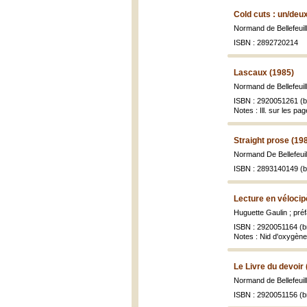
Cold cuts : un/deu
Normand de Bellefeuil
ISBN : 2892720214
Lascaux (1985)
Normand de Bellefeuil
ISBN : 2920051261 (br
Notes : Ill. sur les p
Straight prose (19
Normand De Bellefeuil
ISBN : 2893140149 (br
Lecture en vélocip
Huguette Gaulin ; pré
ISBN : 2920051164 (br
Notes : Nid d'oxygène
Le Livre du devoir
Normand de Bellefeuil
ISBN : 2920051156 (br