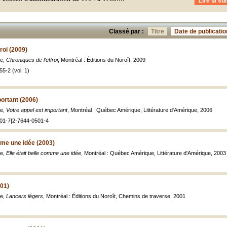
Lire la sui
Classé par :
Titre
Date de publicatio
roi (2009)
le,
Chroniques de l'effroi
, Montréal : Éditions du Noroît, 2009
5-2 (vol. 1)
portant (2006)
le,
Votre appel est important
, Montréal : Québec Amérique, Littérature d'Amérique, 2006
01-7|2-7644-0501-4
omme une idée (2003)
le,
Elle était belle comme une idée
, Montréal : Québec Amérique, Littérature d'Amérique, 2003
001)
le,
Lancers légers
, Montréal : Éditions du Noroît, Chemins de traverse, 2001