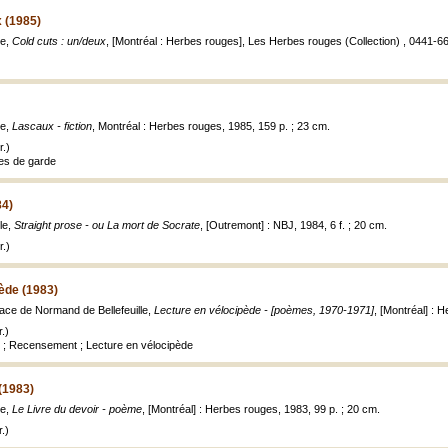
x (1985)
le,
Cold cuts : un/deux
, [Montréal : Herbes rouges], Les Herbes rouges (Collection) , 0441-66
le,
Lascaux - fiction
, Montréal : Herbes rouges, 1985, 159 p. ; 23 cm.
.)
ages de garde
84)
le,
Straight prose - ou La mort de Socrate
, [Outremont] : NBJ, 1984, 6 f. ; 20 cm.
.)
ède (1983)
face de Normand de Bellefeuille,
Lecture en vélocipède - [poèmes, 1970-1971]
, [Montréal] : 
.)
 ; Recensement ; Lecture en vélocipède
 (1983)
le,
Le Livre du devoir - poème
, [Montréal] : Herbes rouges, 1983, 99 p. ; 20 cm.
.)