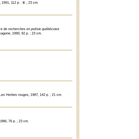
991, 112 p. : ill. ; 23 cm.
tre de recherches en poésie québécoise
xagone, 1990, 92 p. ; 23 cm.
 Les Herbes rouges, 1987, 142 p. ; 21 cm.
 1986, 76 p. ; 23 cm.