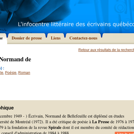
he
Dossier de presse
Liens
Contactez-nous
Retour aux résultats de la recher
, Normand de
) :
le
,
Poésie
,
Roman
phique
écembre 1949 - ) Écrivain, Normand de Bellefeuille est diplômé en études
La Presse
versité de Montréal (1972). Il a été critique de poésie à
de 1976 à 197
Spirale
979 à la fondation de la revue
dont il est membre du comité de rédaction
 conseil d'administration de 1984 à 1988.
...