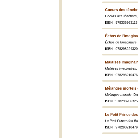
Coeurs des ténèbr
Coeurs des ténèbres
ISBN : 978336963113
Échos de l'imagina
Échos de l'imaginaire
ISBN : 978298224320
Malaises imaginair
Malaises imaginaires
,
ISBN : 978298210476
Mélanges mortels 
Mélanges mortels
, Dr
ISBN : 978298206325
Le Petit Prince d
Le Petit Prince des 
ISBN : 978298210479