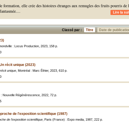
 formation, elle crée des histoires étranges aux remugles des fruits pourris de 
 fantasmée.
...
Lire la sui
Classé par :
Titre
Date de publicatio
23)
ondville : Locus Production, 2023, 158 p.
0
Un récit unique (2023)
récit unique
, Montréal : Marc Éthier, 2023, 610 p.
0
s : Nouvelle Régénérescence, 2022, 72 p.
5
proche de l'exposition scientifique (1987)
che de l'exposition scientifique
, Paris (France) : Expo media, 1987, 222 p.