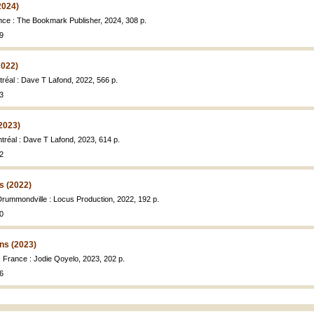
2024)
nce : The Bookmark Publisher, 2024, 308 p.
9
2022)
tréal : Dave T Lafond, 2022, 566 p.
3
(2023)
ntréal : Dave T Lafond, 2023, 614 p.
2
s (2022)
Drummondville : Locus Production, 2022, 192 p.
0
ns (2023)
, France : Jodie Qoyelo, 2023, 202 p.
6