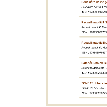
Poussière de vie (
Poussière de vie
, Fra
ISBN : 978295912540
Recueil maudit II (
Recueil maudit II
, Mon
ISBN : 978935857705
Recueil maudit III 
Recueil maudit III
, Mo
ISBN : 979848076617
SatanéeS nouvelle
SatanéeS nouvelles
, 
ISBN : 978298206328
ZONE 23. Libératio
ZONE 23. Libérations
ISBN : 979886286775