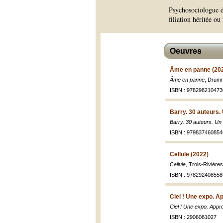
Psychosociologue de
filiation héritée ou
Oeuvres
Âme en panne (20
Âme en panne
, Drumm
ISBN : 978298210473
Barry. 30 auteurs. 
Barry. 30 auteurs. Un 
ISBN : 979837460854
Cellule (2022)
Cellule
, Trois-Rivière
ISBN : 978292408558
Ciel ! Une expo. Ap
Ciel ! Une expo. Appro
ISBN : 2906081027