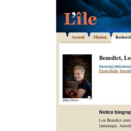
Accueil
Mission
Recherc
Benedict, L
Genre(s) littéraire(s
Essai-étude
,
Nouvel
@Ben Morris
Notice biogra
Lou Benedict créée 
fantastique. Autoéd