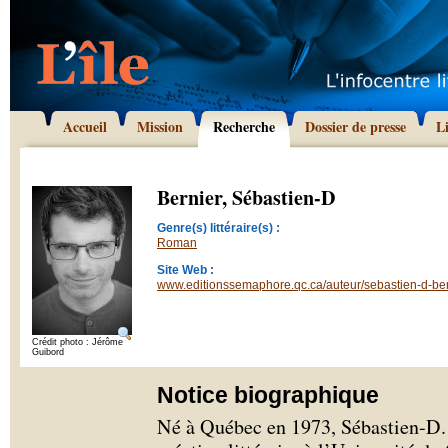
Accueil
Mission
Recherche
Dossier de presse
L
Bernier, Sébastien-D
Genre(s) littéraire(s) :
Roman
Site Web :
www.editionssemaphore.qc.ca/auteur/sebastien-d-ber
Crédit photo : Jérôme
Guibord
Notice biographique
Né à Québec en 1973, Sébastien-D. 