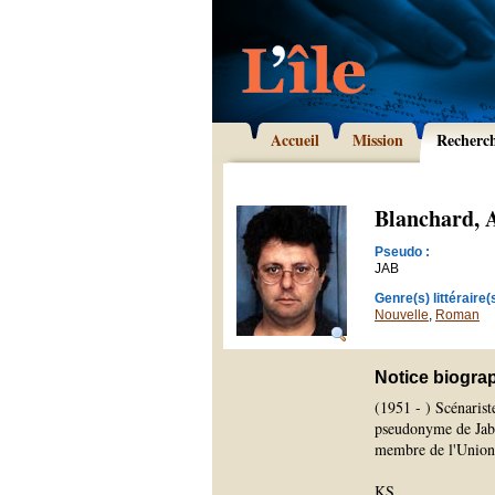
Accueil
Mission
Recherc
Blanchard, 
Pseudo :
JAB
Genre(s) littéraire(s
Nouvelle
,
Roman
Notice biogra
(1951 - ) Scénarist
pseudonyme de Jab, 
membre de l'Union d
KS