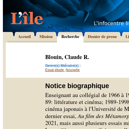
Accueil
Mission
Recherche
Dossier de presse
L
Blouin, Claude R.
Genre(s) littéraire(s) :
Essai-étude
,
Nouvelle
Notice biographique
Enseignant au collégial de 1966 à 1
89: littérature et cinéma; 1989-199
cinéma japonais à l'Université de M
dernier essai,
Au film des Métamor
2021, mais aussi plusieurs essais mi