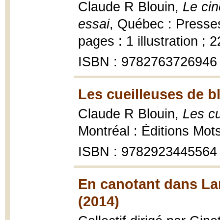
Claude R Blouin,
Le cin
essai
, Québec : Presses
pages : 1 illustration ; 
ISBN : 9782763726946
Les cueilleuses de b
Claude R Blouin,
Les cu
Montréal : Éditions Mot
ISBN : 9782923445564
En canotant dans Lan
(2014)