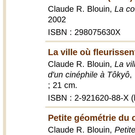
Claude R. Blouin,
La co
2002
ISBN : 298075630X
La ville où fleurisse
Claude R. Blouin,
La vi
d'un cinéphile à Tôkyô
,
; 21 cm.
ISBN : 2-921620-88-X (b
Petite géométrie du 
Claude R. Blouin,
Petit