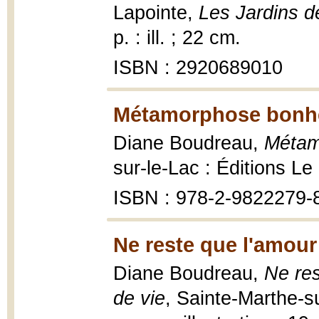
Lapointe,
Les Jardins d
p. : ill. ; 22 cm.
ISBN : 2920689010
Métamorphose bonhe
Diane Boudreau,
Métam
sur-le-Lac : Éditions L
ISBN : 978-2-9822279-
Ne reste que l'amour
Diane Boudreau,
Ne re
de vie
, Sainte-Marthe-s