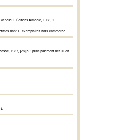
Richelieu : Éditions Kimanie, 1988, 1
es artistes dont 11 exemplaires hors commerce
nesse, 1987, [28] p. : principalement des ill. en
t.