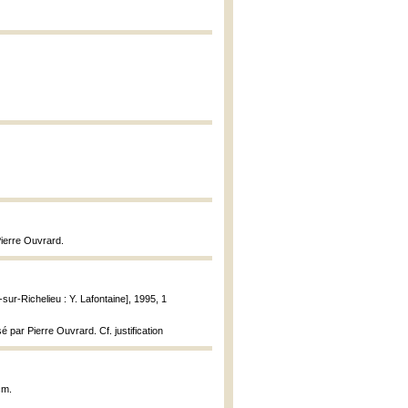
Pierre Ouvrard.
-sur-Richelieu : Y. Lafontaine], 1995, 1
é par Pierre Ouvrard. Cf. justification
cm.