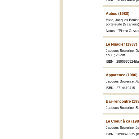
ISBN : 2890064468 (br
Aubes (1988)
texte, Jacques Bouler
portefeuille (5 cahiers) 
Notes : "Pierre Ouvrar
Le Nuagier (1987)
Jacques Boulerice, D
coul. ; 25 cm.
ISBN : 2890870324(br
Apparence (1986)
Jacques Boulerice,
A
ISBN : 2714419415
Bar-rencontre (19
Jacques Boulerice,
Ba
Le Coeur à ça (198
Jacques Boulerice,
Le
ISBN : 2890870235 (br