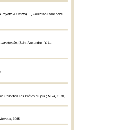
s Payette & Simms). --, Collection Etoile noire,
n enveloppés
, [Saint-Alexandre : Y. La
m.
our, Collection Les Poètes du jour ; M-24, 1970,
u Verveux, 1965