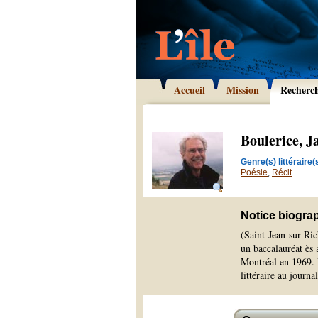
Accueil
Mission
Recherc
Boulerice, J
Genre(s) littéraire(s
Poésie
,
Récit
Notice biogra
(Saint-Jean-sur-Ric
un baccalauréat ès 
Montréal en 1969. I
littéraire au journa