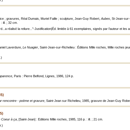
.)
ice ; gravures, Réal Dumais, Muriel Faille ; sculpture, Jean-Guy Robert,
Aubes
, St-Jean-sur-
: ill. ; 32 cm.
d...a réalisé la reliure..."-Justification|Éd. limitée à 61 exemplaires, signés par l'auteur et l
aniel Laverdure,
Le Nuagier
, Saint-Jean-sur-Richelieu : Éditions Mille roches, Mille roches jeu
.)
pparence
, Paris : Pierre Belfond, Lignes, 1986, 124 p.
85)
r-rencontre - poème et gravure
, Saint-Jean sur Richelieu, 1985, gravure de Jean-Guy Rober
5)
 Coeur à ça
, [Saint-Jean] : Editions Mille roches, 1985, 116 p. : ill. ; 21 cm.
.)