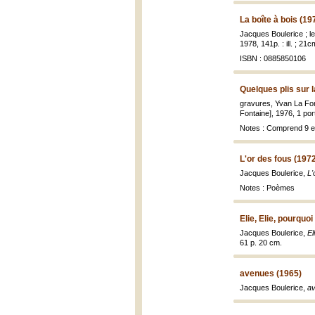
La boîte à bois (19
Jacques Boulerice ; le
1978, 141p. : ill. ; 21c
ISBN : 0885850106
Quelques plis sur l
gravures, Yvan La Fo
Fontaine], 1976, 1 port
Notes : Comprend 9 eau
L'or des fous (197
Jacques Boulerice,
L'
Notes : Poèmes
Elie, Elie, pourquoi
Jacques Boulerice,
El
61 p. 20 cm.
avenues (1965)
Jacques Boulerice,
av