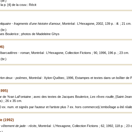
(br.)
a p. [4] de la couv.: Récit
liquaire - fragments d'une histoire d'amour
, Montréal : L'Hexagone, 2002, 139 p. : ill. ; 21 cm.
(br.)
ues Boulerice ; photos de Madeleine Ghys
96)
ébarcadères - roman
, Montréal : L'Hexagone, Collection Fictions ; 90, 1996, 196 p. ; 23 cm.
(br.)
lon deux - poèmes
, Montréal : Xylon-Québec, 1996, Estampes et textes dans un boîtier de 
1995)
ur de Yvan LaFontaine ; avec des textes de Jacques Boulerice,
Les rêves rouille
, [Saint-Jean
es) ; 26 x 35 cm.
0 ex. num. et signés par l'auteur et l'artiste plus 7 ex. hors commerce|L'emboîtage a été réalis
e (1992)
 vêtement de jade - récits
, Montréal : L'Hexagone, Collection Fictions ; 62, 1992, 118 p. ; 23 