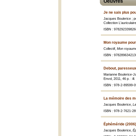
Oeuvres
Je ne sais plus pou
Jacques Boulerice ; 
Collection L'auriculai
ISBN : 978292339826
Mon royaume pour 
Collectif,
Mon royaume 
ISBN : 978289634213
Debout, paresseux
Marianne Boulerice-Ja
Envol, 2011, 46 p. : ill
ISBN : 978-2-89599-0
La mémoire des mo
Jacques Boulerice,
La
ISBN : 978-2-7621-28
Éphéméride (2006
Jacques Boulerice,
É