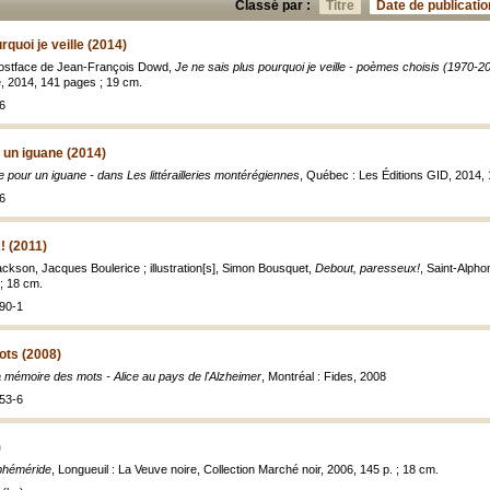
Classé par :
Titre
Date de publicatio
rquoi je veille (2014)
postface de Jean-François Dowd,
Je ne sais plus pourquoi je veille - poèmes choisis (1970-2
re, 2014, 141 pages ; 19 cm.
6
un iguane (2014)
pour un iguane - dans Les littérailleries montérégiennes
, Québec : Les Éditions GID, 2014, 1
6
! (2011)
ckson, Jacques Boulerice ; illustration[s], Simon Bousquet,
Debout, paresseux!
, Saint-Alpho
. ; 18 cm.
90-1
ts (2008)
 mémoire des mots - Alice au pays de l'Alzheimer
, Montréal : Fides, 2008
53-6
)
phéméride
, Longueuil : La Veuve noire, Collection Marché noir, 2006, 145 p. ; 18 cm.