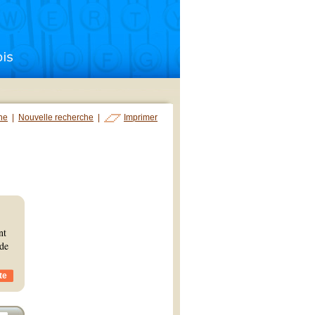
che
|
Nouvelle recherche
|
Imprimer
nt
 de
te