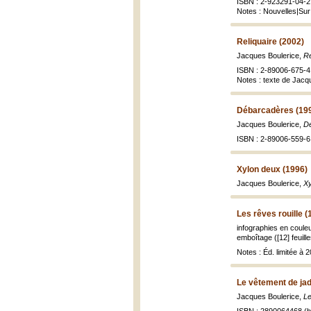
ISBN : 2-923291-04-2 
Notes : Nouvelles|Sur l
Reliquaire (2002)
Jacques Boulerice,
Re
ISBN : 2-89006-675-4 
Notes : texte de Jacq
Débarcadères (19
Jacques Boulerice,
D
ISBN : 2-89006-559-6 
Xylon deux (1996)
Jacques Boulerice,
Xy
Les rêves rouille (
infographies en coule
emboîtage ([12] feuill
Notes : Éd. limitée à 2
Le vêtement de jad
Jacques Boulerice,
Le