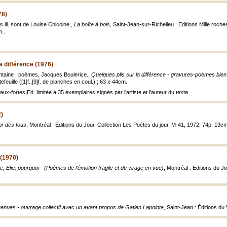
78)
s ill. sont de Louise Chicoine.,
La boîte à bois
, Saint-Jean-sur-Richelieu : Editions Mille roche
m..
a différence (1976)
ntaine ; poèmes, Jacques Boulerice.,
Quelques plis sur la différence - gravures-poèmes bie
efeuille ([1]f.,[9]f. de planches en coul.) ; 63 x 44cm.
x-fortes|Ed. limitée à 35 exemplaires signés par l'artiste et l'auteur du texte
2)
or des fous
, Montréal : Editions du Jour, Collection Les Poètes du jour, M-41, 1972, 74p. 19c
 (1970)
ie, Elie, pourquoi - (Poèmes de l'émotion fragile et du virage en vue)
, Montréal : Editions du J
enues - ouvrage collectif avec un avant propos de Gatien Lapointe
, Saint-Jean : Éditions d