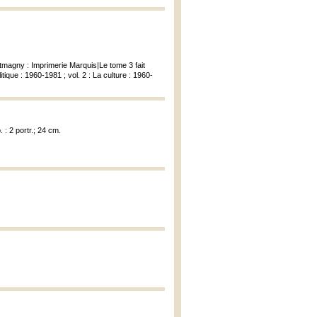
Montmagny : Imprimerie Marquis|Le tome 3 fait
itique : 1960-1981 ; vol. 2 : La culture : 1960-
 : 2 portr.; 24 cm.