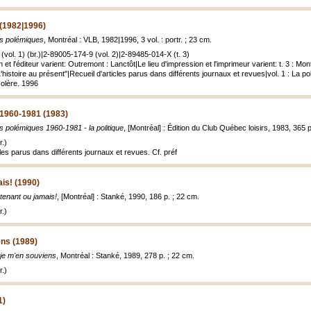
 (1982|1996)
ts polémiques
, Montréal : VLB, 1982|1996, 3 vol. : portr. ; 23 cm.
vol. 1) (br.)|2-89005-174-9 (vol. 2)|2-89485-014-X (t. 3)
on et l'éditeur varient: Outremont : Lanctôt|Le lieu d'impression et l'imprimeur varient: t. 3 : 
"L'histoire au présent"|Recueil d'articles parus dans différents journaux et revues|vol. 1 : La pol
colère. 1996
 1960-1981 (1983)
ts polémiques 1960-1981 - la politique
, [Montréal] : Édition du Club Québec loisirs, 1983, 365 p.
.)
cles parus dans différents journaux et revues. Cf. préf
is! (1990)
tenant ou jamais!
, [Montréal] : Stanké, 1990, 186 p. ; 22 cm.
.)
ens (1989)
 je m'en souviens
, Montréal : Stanké, 1989, 278 p. ; 22 cm.
.)
1)