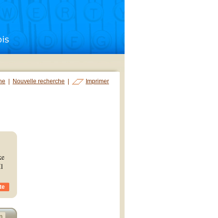
che
|
Nouvelle recherche
|
Imprimer
ke
Il
te
n