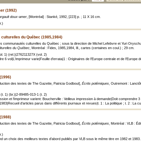
er (1992)
rgault doux-amer
, [Montréal] : Stanké, 1992, [223] p. ; 11 X 16 cm.
.)
ulturelles du Québec (1985,1984)
des communautés culturelles du Québec ; sous la direction de Michel Lefebvre et Yuri Oryschuk ;
turelles du Québec
, Montréal : Fides, 1985,1984, Ill., cartes (certaines en coul.) ; 29 cm.
. 1) (rel.)|276211327X (vol. 2)
e 6 vol|L'imprimeur varie|Feuille d'errata|1 : Originaires de l'Europe centrale et de l'Europe d
(1996)
aduction des textes de The Gazette, Patricia Godbout],
Écrits polémiques
, Outremont : Lanctôt
t. 1) (br.)|2-89485-013-1 (t. 2)
ession et l'imprimeur varient: Boucherville : Veilleux impression à demande|Doit comprendre 3
83|Recueil d'articles parus dans différents journaux et revues|t. 1 : La politique ; t. 2 : La cu
(1988)
aduction des textes de The Gazette, Patricia Godbout],
Écrits polémiques
, Montréal : VLB : Éd
.)
nd un choix des meilleurs textes d'abord publiés par VLB sous le même titre en 1982 et 1983. 