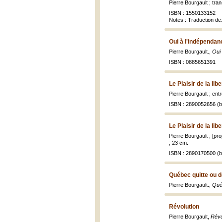
Pierre Bourgault ; tr
ISBN : 1550133152
Notes : Traduction de
Oui à l'indépenda
Pierre Bourgault.,
Oui
ISBN : 0885651391
Le Plaisir de la lib
Pierre Bourgault ; en
ISBN : 2890052656 (br
Le Plaisir de la lib
Pierre Bourgault ; [pr
; 23 cm.
ISBN : 2890170500 (br
Québec quitte ou d
Pierre Bourgault.,
Qué
Révolution
Pierre Bourgault,
Révo