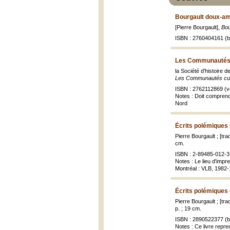
Bourgault doux-am
[Pierre Bourgault],
Bou
ISBN : 2760404161 (br
Les Communautés c
la Société d'histoire 
Les Communautés cul
ISBN : 2762112869 (vol
Notes : Doit comprendr
Nord
Écrits polémiques 
Pierre Bourgault ; [tr
cm.
ISBN : 2-89485-012-3 (
Notes : Le lieu d'impr
Montréal : VLB, 1982-19
Écrits polémiques 
Pierre Bourgault ; [tr
p. ; 19 cm.
ISBN : 2890522377 (br
Notes : Ce livre repre