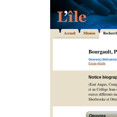
Accueil
Mission
Recherc
Bourgault, P
Genre(s) littéraire(s
Essai-étude
Notice biogra
(East Angus, Compt
et au Collège Jean-
exerce différents m
Sherbrooke et Ottaw
Oeuvres