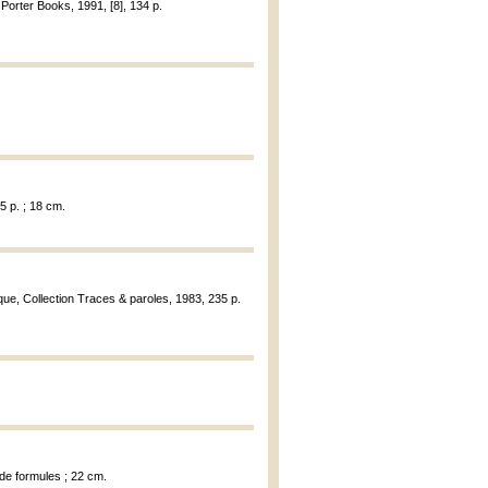
 Porter Books, 1991, [8], 134 p.
5 p. ; 18 cm.
ique, Collection Traces & paroles, 1983, 235 p.
 de formules ; 22 cm.