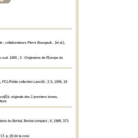
 collaborateurs Pierre Bourgault... [et al.],
u sud. 1985 ; 2 : Originaires de l'Europe du
, PCL/Petite collection Lanctôt ; 2-3, 1996, 18
 vol|Éd. originale des 2 premiers tomes,
lture
itions du Boréal, Boréal compact ; 6, 1988, 373
Cf. p. [4] de la couv