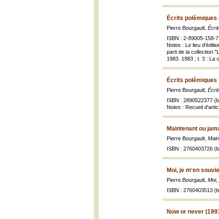
Écrits polémiques
Pierre Bourgault,
Écri
ISBN : 2-89005-158-7 (
Notes : Le lieu d'éditi
parti de la collection 
1983. 1983 ; t. 3 : La 
Écrits polémiques
Pierre Bourgault,
Écri
ISBN : 2890522377 (br
Notes : Recueil d'arti
Maintenant ou jama
Pierre Bourgault,
Main
ISBN : 2760403726 (br
Moi, je m'en souvi
Pierre Bourgault,
Moi,
ISBN : 2760403513 (br
Now or never (199