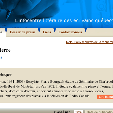
he
Dossier de presse
Liens
Contactez-nous
Retour aux résultats de la recher
ierre
) :
phique
on, 1934 -2003) Essayiste, Pierre Bourgault étudie au Séminaire de Sherbroo
de-Brébeuf de Montréal jusqu'en 1952. Il étudie également le piano et l'orgue. 
étiers, dont celui d'acteur, et devient annonceur de radio à Trois-Rivières,
a, puis régisseur des plateaux à la télévision de Radio-Canada.
...
Lire la sui
Classé par :
Titre
Date de publicatio