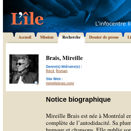
Accueil
Mission
Recherche
Dossier de presse
L
Brais, Mireille
Genre(s) littéraire(s) :
Récit
,
Roman
Site Web :
mireillebrais.com/
Notice biographique
Mireille Brais est née à Montréal e
complète de l’autodidacité. Sa plum
humour et chansons. Elle publie son