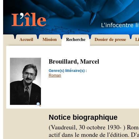
Accueil
Mission
Recherche
Dossier de presse
L
Brouillard, Marcel
Genre(s) littéraire(s) :
Roman
Notice biographique
(Vaudreuil, 30 octobre 1930- ) Roma
actif dans le monde de l'édition. D'