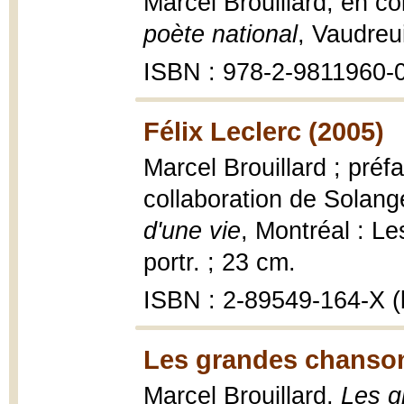
Marcel Brouillard, en c
poète national
, Vaudreui
ISBN : 978-2-9811960-
Félix Leclerc (2005)
Marcel Brouillard ; pré
collaboration de Solan
d'une vie
, Montréal : Les
portr. ; 23 cm.
ISBN : 2-89549-164-X (b
Les grandes chanson
Marcel Brouillard,
Les g