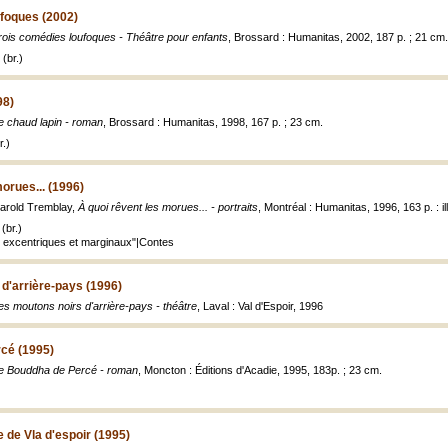
ufoques (2002)
rois comédies loufoques - Théâtre pour enfants
, Brossard : Humanitas, 2002, 187 p. ; 21 cm.
(br.)
98)
e chaud lapin - roman
, Brossard : Humanitas, 1998, 167 p. ; 23 cm.
.)
orues... (1996)
Harold Tremblay,
À quoi rêvent les morues... - portraits
, Montréal : Humanitas, 1996, 163 p. : ill
(br.)
 excentriques et marginaux"|Contes
d'arrière-pays (1996)
es moutons noirs d'arrière-pays - théâtre
, Laval : Val d'Espoir, 1996
cé (1995)
e Bouddha de Percé - roman
, Moncton : Éditions d'Acadie, 1995, 183p. ; 23 cm.
 de Vla d'espoir (1995)