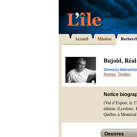
Accueil
Mission
Recherc
Bujold, Réal
Genre(s) littéraire(s
Roman
,
Théâtre
Notice biogra
(Val d’Espoir, le 2
éditeur (Lyrelou),
Québec à Montréal 
Oeuvres