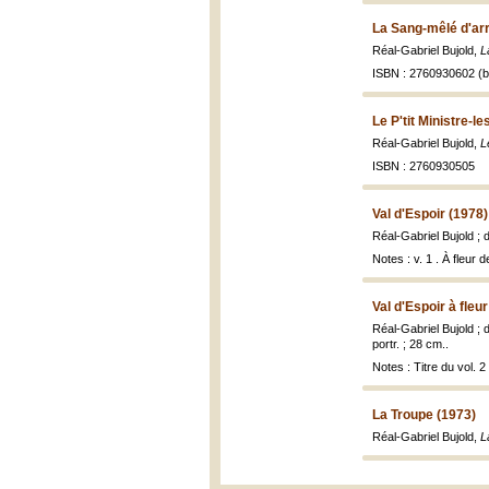
La Sang-mêlé d'arr
Réal-Gabriel Bujold,
L
ISBN : 2760930602 (br
Le P'tit Ministre-
Réal-Gabriel Bujold,
L
ISBN : 2760930505
Val d'Espoir (1978)
Réal-Gabriel Bujold ; 
Notes : v. 1 . À fleur 
Val d'Espoir à fle
Réal-Gabriel Bujold ; 
portr. ; 28 cm..
Notes : Titre du vol. 2 
La Troupe (1973)
Réal-Gabriel Bujold,
L