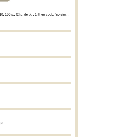
 150 p., [2] p. de pl. : 1 ill. en coul., fac-sim. ;
 p.