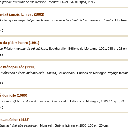
a grande aventure de Vla d'espoir - théâtre
, Laval : Val d'Espoir, 1995
ardait jamais la mer ; (1992)
'Indien qui ne regardait jamais la mer ; - suivi de Le chant de Cocomatinoc : théâtre
, Montréal
r.)
 du p'tit ministre (1991)
es Frisés-moutons du p'tit ministre
, Boucherville : Éditions de Mortagne, 1991, 288 p. : 23 cm
.)
ole ménopausée (1990)
a maîtresse d'école ménopausée - roman
, Boucherville : Éditions de Mortagne, Voyage fantai
.)
à domicile (1989)
rof Bar-B-Q livré à domicile - roman
, Boucherville : Éditions de Mortagne, 1989, 315 p. ; 23 c
r.)
e gaspésien (1988)
lmanach littéraire gaspésien
, Montréal : Guérin littérature, 1988, 168 p. : 23 cm.