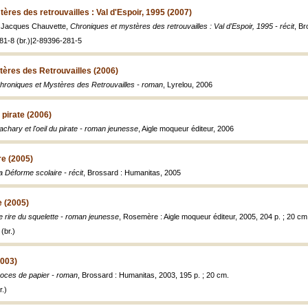
ères des retrouvailles : Val d'Espoir, 1995 (2007)
et Jacques Chauvette,
Chroniques et mystères des retrouvailles : Val d'Espoir, 1995 - récit
, Br
81-8 (br.)|2-89396-281-5
ères des Retrouvailles (2006)
hroniques et Mystères des Retrouvailles - roman
, Lyrelou, 2006
u pirate (2006)
achary et l'oeil du pirate - roman jeunesse
, Aigle moqueur éditeur, 2006
re (2005)
a Déforme scolaire - récit
, Brossard : Humanitas, 2005
e (2005)
e rire du squelette - roman jeunesse
, Rosemère : Aigle moqueur éditeur, 2005, 204 p. ; 20 cm
(br.)
2003)
oces de papier - roman
, Brossard : Humanitas, 2003, 195 p. ; 20 cm.
.)