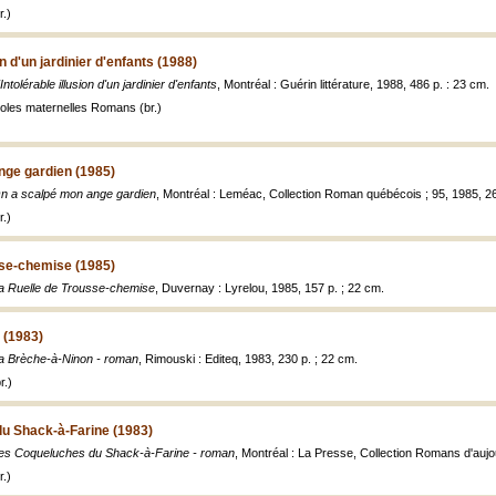
.)
on d'un jardinier d'enfants (1988)
'Intolérable illusion d'un jardinier d'enfants
, Montréal : Guérin littérature, 1988, 486 p. : 23 cm.
les maternelles Romans (br.)
nge gardien (1985)
n a scalpé mon ange gardien
, Montréal : Leméac, Collection Roman québécois ; 95, 1985, 26
.)
sse-chemise (1985)
a Ruelle de Trousse-chemise
, Duvernay : Lyrelou, 1985, 157 p. ; 22 cm.
 (1983)
a Brèche-à-Ninon - roman
, Rimouski : Editeq, 1983, 230 p. ; 22 cm.
r.)
u Shack-à-Farine (1983)
es Coqueluches du Shack-à-Farine - roman
, Montréal : La Presse, Collection Romans d'aujo
.)