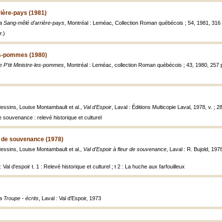
ière-pays (1981)
a Sang-mêlé d'arrière-pays
, Montréal : Leméac, Collection Roman québécois ; 54, 1981, 316 
.)
les-pommes (1980)
e P'tit Ministre-les-pommes
, Montréal : Leméac, collection Roman québécois ; 43, 1980, 257 p
dessins, Louise Montambault et al.,
Val d'Espoir
, Laval : Éditions Multicopie Laval, 1978, v. ; 2
de souvenance : relevé historique et culturel
ur de souvenance (1978)
dessins, Louise Montambault et al.,
Val d'Espoir à fleur de souvenance
, Laval : R. Bujold, 1978
: Val d'espoir t. 1 : Relevé historique et culturel ; t 2 : La huche aux farfouilleux
a Troupe - écrits
, Laval : Val d'Espoir, 1973