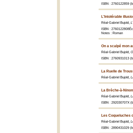
ISBN : 2760122859 (br
L'Intolérable illusi
Réal-Gabriel Bujold,
L
ISBN : 2760122808Éco
Notes : Roman
On a scalpé mon a
Réal-Gabriel Bujold,
O
ISBN : 2760931013 (br
La Ruelle de Trou
Réal-Gabriel Bujold,
L
La Brèche-à-Ninon
Réal-Gabriel Bujold,
L
ISBN : 292030707X (b
Les Coqueluches d
Réal-Gabriel Bujold,
L
ISBN : 2890431029 (br