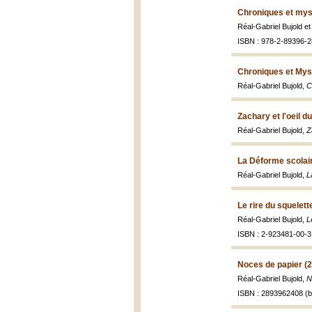
Chroniques et myst
Réal-Gabriel Bujold 
ISBN : 978-2-89396-2
Chroniques et Myst
Réal-Gabriel Bujold,
C
Zachary et l'oeil d
Réal-Gabriel Bujold,
Z
La Déforme scolai
Réal-Gabriel Bujold,
L
Le rire du squelett
Réal-Gabriel Bujold,
L
ISBN : 2-923481-00-3 
Noces de papier (
Réal-Gabriel Bujold,
N
ISBN : 2893962408 (br