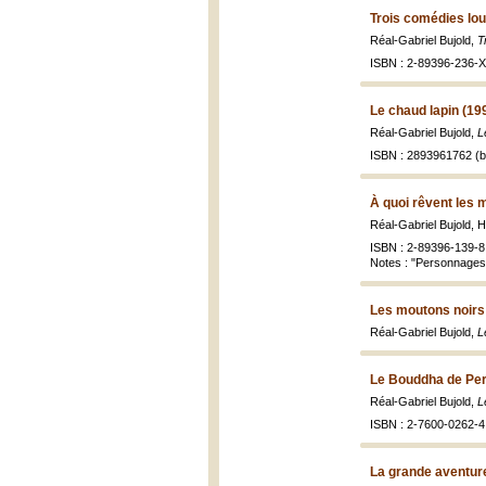
Trois comédies lo
Réal-Gabriel Bujold,
T
ISBN : 2-89396-236-X 
Le chaud lapin (19
Réal-Gabriel Bujold,
L
ISBN : 2893961762 (br
À quoi rêvent les m
Réal-Gabriel Bujold, 
ISBN : 2-89396-139-8 
Notes : "Personnages
Les moutons noirs 
Réal-Gabriel Bujold,
L
Le Bouddha de Per
Réal-Gabriel Bujold,
L
ISBN : 2-7600-0262-4
La grande aventure