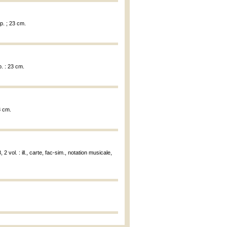
p. ; 23 cm.
. : 23 cm.
8 cm.
, 2 vol. : ill., carte, fac-sim., notation musicale,