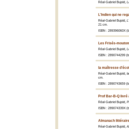
Réal-Gabriel Bujold,
L
L'Indien qui ne reg
Réal-Gabriel Bujold,
L
21 cm.
ISBN : 289396060X (b
Les Frisés-moutons
Réal-Gabriel Bujold,
L
ISBN : 2890744299 (br
la maîtresse d'éc
Réal-Gabriel Bujold,
l
cm.
ISBN : 2890743659 (br
Prof Bar-B-Q livré 
Réal-Gabriel Bujold,
P
ISBN : 289074339X (b
Almanach littérair
Réal-Gabriel Bujold,
A