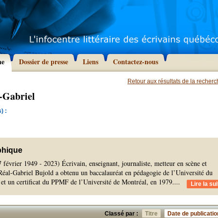
he
Dossier de presse
Liens
Contactez-nous
Retour aux résultats de la recher
-Gabriel
) :
phique
7 février 1949 - 2023) Écrivain, enseignant, journaliste, metteur en scène et
 Réal-Gabriel Bujold a obtenu un baccalauréat en pédagogie de l’Université du
et un certificat du PPMF de l’Université de Montréal, en 1979.
...
Lire la sui
Classé par :
Titre
Date de publicatio