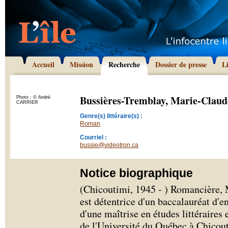
Accueil
Mission
Recherche
Dossier de presse
L
Bussières-Tremblay, Marie-Claud
Photo : © André
CARRIER
Genre(s) littéraire(s) :
Roman
Courriel :
bussie@videotron.ca
Notice biographique
(Chicoutimi, 1945 - ) Romancière,
est détentrice d'un baccalauréat d'e
d'une maîtrise en études littéraires
de l'Université du Québec à Chicout