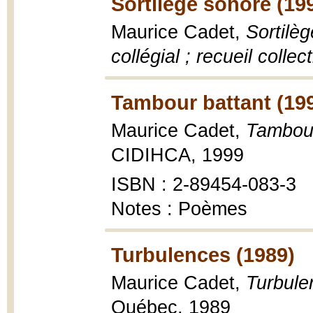
Sortilège sonore (19
Maurice Cadet,
Sortilèg
collégial ; recueil collec
Tambour battant (19
Maurice Cadet,
Tambour
CIDIHCA, 1999
ISBN : 2-89454-083-3
Notes : Poèmes
Turbulences (1989)
Maurice Cadet,
Turbule
Québec, 1989