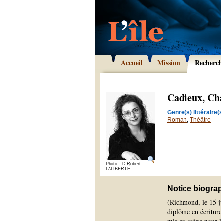
Accueil
Mission
Recherc
Cadieux, Ch
Genre(s) littéraire(s
Roman
,
Théâtre
Photo : © Robert
LALIBERTÉ
Notice biogra
(Richmond, le 15 j
diplôme en écriture
mis en scène pour l