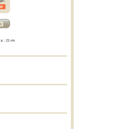
te
n
 p. ; 21 cm.