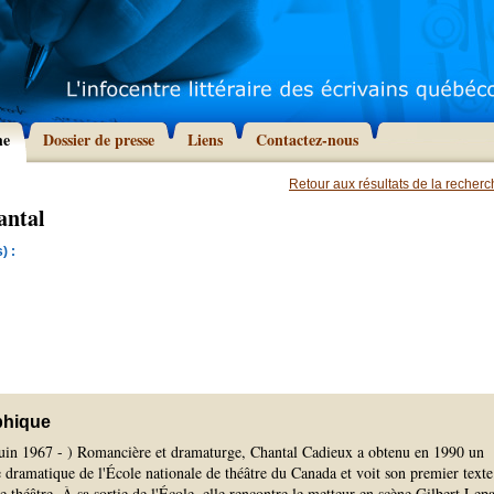
he
Dossier de presse
Liens
Contactez-nous
Retour aux résultats de la recher
antal
) :
phique
uin 1967 - ) Romancière et dramaturge, Chantal Cadieux a obtenu en 1990 un
 dramatique de l'École nationale de théâtre du Canada et voit son premier texte
e théâtre. À sa sortie de l'École, elle rencontre le metteur en scène Gilbert Lep