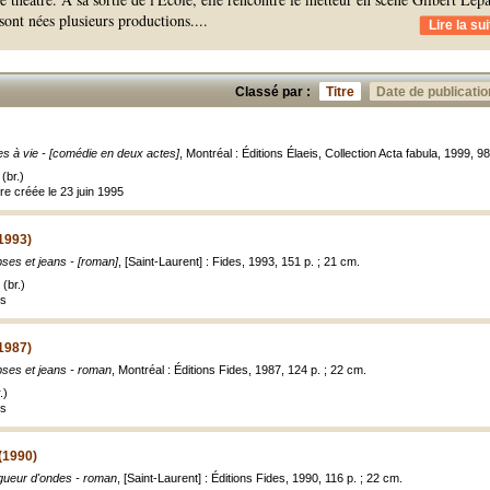
 sont nées plusieurs productions.
...
Lire la sui
Classé par :
Titre
Date de publicatio
s à vie - [comédie en deux actes]
, Montréal : Éditions Élaeis, Collection Acta fabula, 1999, 98
(br.)
re créée le 23 juin 1995
(1993)
pses et jeans - [roman]
, [Saint-Laurent] : Fides, 1993, 151 p. ; 21 cm.
(br.)
es
(1987)
pses et jeans - roman
, Montréal : Éditions Fides, 1987, 124 p. ; 22 cm.
.)
es
(1990)
gueur d'ondes - roman
, [Saint-Laurent] : Éditions Fides, 1990, 116 p. ; 22 cm.