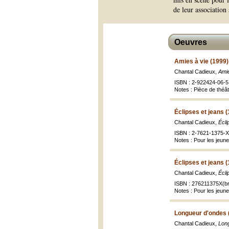
de leur association
Oeuvres
Amies à vie (1999)
Chantal Cadieux,
Amie
ISBN : 2-922424-06-5 
Notes : Pièce de théât
Éclipses et jeans 
Chantal Cadieux,
Écli
ISBN : 2-7621-1375-X 
Notes : Pour les jeun
Éclipses et jeans 
Chantal Cadieux,
Écli
ISBN : 276211375X(br
Notes : Pour les jeun
Longueur d'ondes 
Chantal Cadieux,
Lon