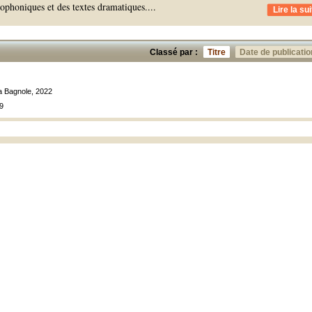
ophoniques et des textes dramatiques.
...
Lire la sui
Classé par :
Titre
Date de publicatio
La Bagnole, 2022
9