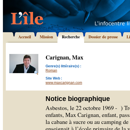
Accueil
Mission
Recherche
Dossier de presse
L
Carignan, Max
Genre(s) littéraire(s) :
Roman
Site Web :
www.maxcarignan.com
Notice biographique
Asbestos, le 22 octobre 1969 - ) Tr
enfants, Max Carignan, enfant, passa
la cabane à sucre ou au camping de 
enseignait à l’école primaire de la v