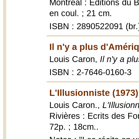
Montréal : Éditions du B
en coul. ; 21 cm.
ISBN : 2890522091 (br.
Il n'y a plus d'Améri
Louis Caron,
Il n'y a p
ISBN : 2-7646-0160-3
L'Illusionniste (1973)
Louis Caron.,
L'Illusion
Rivières : Ecrits des Fo
72p. ; 18cm..