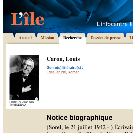
Accueil
Mission
Recherche
Dossier de presse
L
Caron, Louis
Genre(s) littéraire(s) :
Essai-étude
,
Roman
Photo : © Jean-Guy
THIBODEAU
Notice biographique
(Sorel, le 21 juillet 1942 - ) Écriva