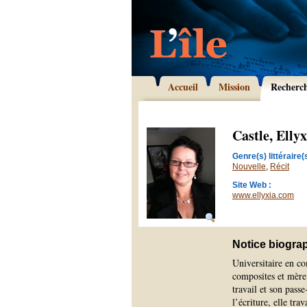
Accueil
Mission
Recherc
Castle, Ellyx
Genre(s) littéraire(s
Nouvelle
,
Récit
Site Web :
www.ellyxia.com
Notice biogra
Universitaire en c
composites et mère 
travail et son pas
l’écriture, elle tr