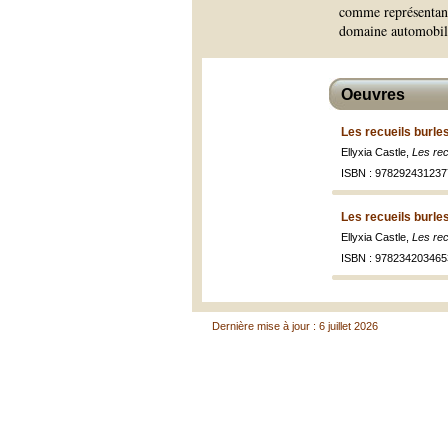
comme représentant 
domaine automobil
Oeuvres
Les recueils burle
Ellyxia Castle,
Les rec
ISBN : 978292431237
Les recueils burle
Ellyxia Castle,
Les rec
ISBN : 978234203465
Dernière mise à jour : 6 juillet 2026