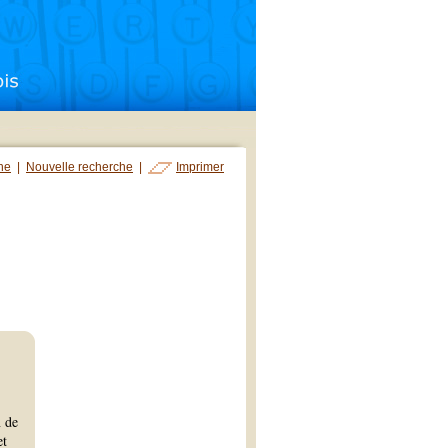
che
|
Nouvelle recherche
|
Imprimer
n de
et