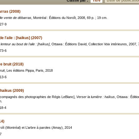
Classé par :
Titre
Date de publicatio
arras (2008)
lie vente de débarras
, Montréal : Éditions du Noroît, 2008, 69 p. ; 19 cm.
27-9
e l'aile : [haïkus] (2007)
 lenteur au bout de l'aile : [haïkus]
, Ottawa : Éditions David, Collection Voix intérieures, 2007, 
73-6
 bruit (2018)
uit
, Les éditions Pippa, Paris, 2018
13-6
 haïkus (2009)
compagnés des photographies de Régis LeBlanc],
Verser la lumière : haïkus
, Ottawa : Éditi
m.
18-4
14)
roît (Montréal) et L’arbre à paroles (Amay), 2014
7