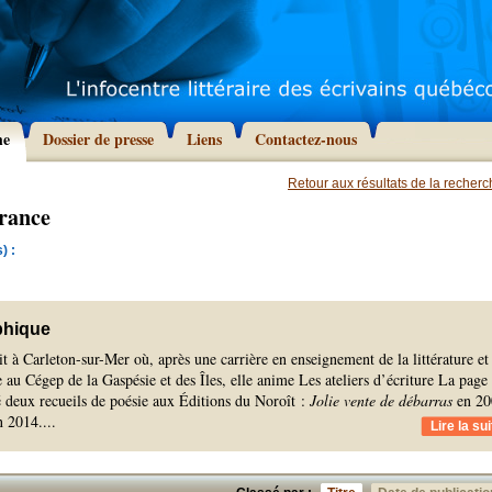
he
Dossier de presse
Liens
Contactez-nous
Retour aux résultats de la recher
France
) :
phique
t à Carleton-sur-Mer où, après une carrière en enseignement de la littérature et
re au Cégep de la Gaspésie et des Îles, elle anime Les ateliers d’écriture La page
é deux recueils de poésie aux Éditions du Noroît :
Jolie vente de débarras
en 20
 2014.
...
Lire la sui