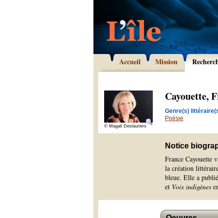
Accueil
Mission
Recherc
Cayouette, 
Genre(s) littéraire(s
Poésie
© Magali Deslauriers
Notice biogra
France Cayouette vi
la création littérai
bleue. Elle a publi
et
Voix indigènes
en
Oeuvres