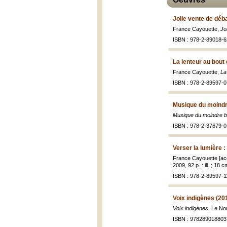
Jolie vente de déb
France Cayouette,
Jo
ISBN : 978-2-89018-6
La lenteur au bout d
France Cayouette,
La
ISBN : 978-2-89597-0
Musique du moindre
Musique du moindre br
ISBN : 978-2-37679-0
Verser la lumière :
France Cayouette [ac
2009, 92 p. : ill. ; 18 c
ISBN : 978-2-89597-1
Voix indigènes (20
Voix indigènes
, Le No
ISBN : 978289018803