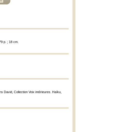
n
79 p. ; 18 cm.
ons David, Collection Voix intérieures. Haïku,