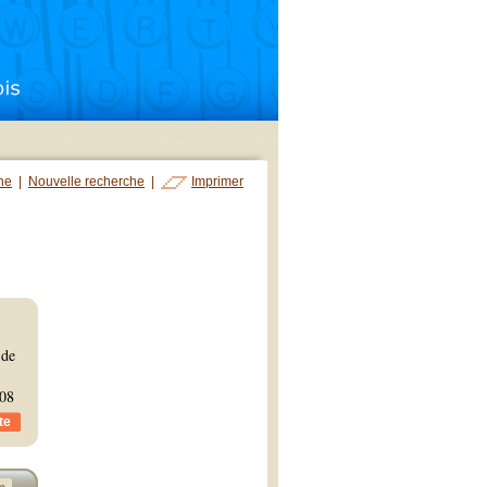
che
|
Nouvelle recherche
|
Imprimer
 de
08
te