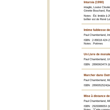
Intarsia (1990)
intaglio, Louise Clouti
Ginette Bouchard, Ra
Notes : Éd. limitée à 
boîtier est de René Le
Intime faiblesse d
Paul Chamberland,
In
ISBN : 2-89018-424-2
Notes : Poèmes
Un Livre de morale
Paul Chamberland,
Un
ISBN : 289006347X (b
Marcher dans Outr
Paul Chamberland,
Ma
ISBN : 2890052524(br
Mise à distance de
Paul Chamberland,
Mi
ISBN : 292008805X (b
Notes : "Cette communi