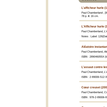
L'afficheur hurle (
Paul Chamberland , [Il
78 p. ill. 16 cm.
L'Afficheur hurle 
Paul Chamberland,
L'
Notes : Label: 126|Dat
Aléatoire instanta
Paul Chamberland,
Al
ISBN : 289046055X (b
L'assaut contre le
Paul Chamberland,
L'
ISBN : 2-89006-512-X 
Cœur creuset (200
Paul Chamberland,
Cœ
ISBN : 978-2-89006-81