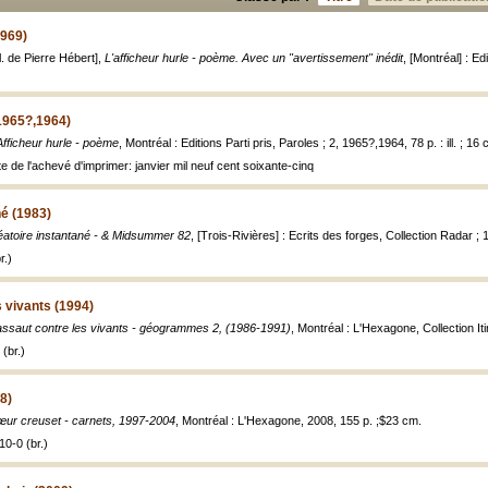
1969)
l. de Pierre Hébert],
L'afficheur hurle - poème. Avec un "avertissement" inédit
, [Montréal] : Ed
(1965?,1964)
Afficheur hurle - poème
, Montréal : Editions Parti pris, Paroles ; 2, 1965?,1964, 78 p. : ill. ; 16 
e de l'achevé d'imprimer: janvier mil neuf cent soixante-cinq
né (1983)
éatoire instantané - & Midsummer 82
, [Trois-Rivières] : Ecrits des forges, Collection Radar ; 10
r.)
s vivants (1994)
assaut contre les vivants - géogrammes 2, (1986-1991)
, Montréal : L'Hexagone, Collection Iti
(br.)
8)
ur creuset - carnets, 1997-2004
, Montréal : L'Hexagone, 2008, 155 p. ;$23 cm.
0-0 (br.)