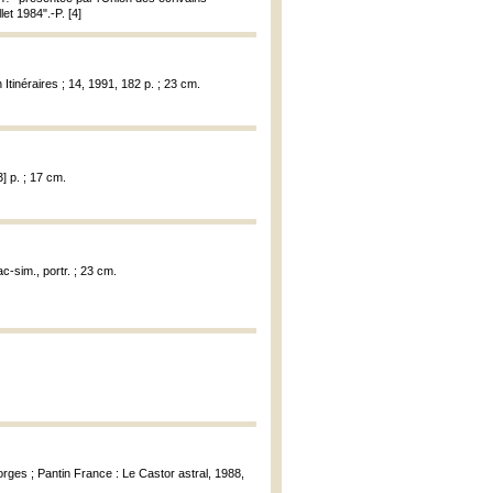
et 1984".-P. [4]
 Itinéraires ; 14, 1991, 182 p. ; 23 cm.
] p. ; 17 cm.
fac-sim., portr. ; 23 cm.
forges ; Pantin France : Le Castor astral, 1988,