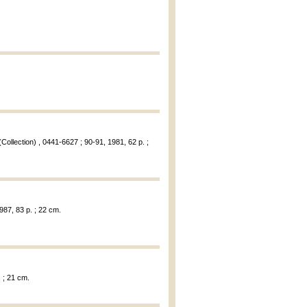
ollection) , 0441-6627 ; 90-91, 1981, 62 p. ;
987, 83 p. ; 22 cm.
 ; 21 cm.