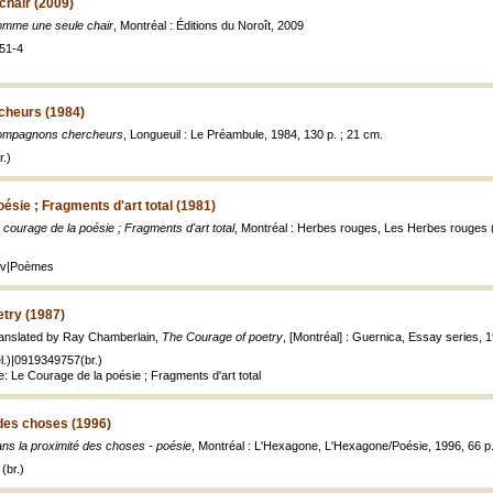
hair (2009)
mme une seule chair
, Montréal : Éditions du Noroît, 2009
51-4
heurs (1984)
mpagnons chercheurs
, Longueuil : Le Préambule, 1984, 130 p. ; 21 cm.
.)
ésie ; Fragments d'art total (1981)
 courage de la poésie ; Fragments d'art total
, Montréal : Herbes rouges, Les Herbes rouges (C
ouv|Poèmes
try (1987)
ranslated by Ray Chamberlain,
The Courage of poetry
, [Montréal] : Guernica, Essay series, 1
l.)|0919349757(br.)
: Le Courage de la poésie ; Fragments d'art total
des choses (1996)
ns la proximité des choses - poésie
, Montréal : L'Hexagone, L'Hexagone/Poésie, 1996, 66 p.
(br.)