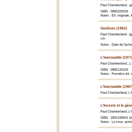
Paul Chamberland ; g
ISBN : 0885320026
Notes : Ed. originale,
Genèses (1962)
Paul Chamberland ; [g
cm.
Notes : Date de l'ac
L'inavouable (1971
Paul Chamberland.,
L
ISBN : 0885120159
Notes : Première éd. 
L'Inavouable (1967
Paul Chamberland,
L'
L'Inceste et le gén
Paul Chamberland,
L'
ISBN : 2891330641 (br
Notes : La couv. porte