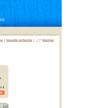
che
|
Nouvelle recherche
|
Imprimer
s
es à
te
n