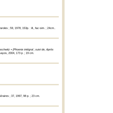
Paroles ; 59, 1978, 153p. : ill., fac-sim. ; 24cm..
chwitz = [Phoenix intégral ; suivi de, Après
sayos, 2004, 173 p. ; 19 cm.
néraires ; 37, 1997, 98 p. ; 23 cm.