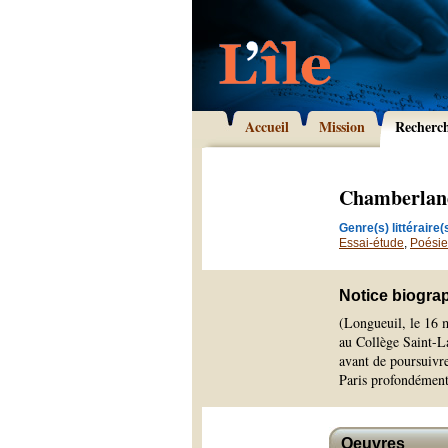
Accueil
Mission
Recherc
Chamberland
Genre(s) littéraire(s
Essai-étude
,
Poésie
Notice biogra
(Longueuil, le 16 m
au Collège Saint-La
avant de poursuivre
Paris profondément
Oeuvres