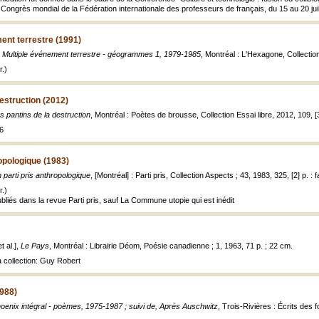
Congrès mondial de la Fédération internationale des professeurs de français, du 15 au 20 juill
ent terrestre (1991)
 Multiple événement terrestre - géogrammes 1, 1979-1985
, Montréal : L'Hexagone, Collection
.)
destruction (2012)
s pantins de la destruction
, Montréal : Poètes de brousse, Collection Essai libre, 2012, 109, [3
6
ropologique (1983)
 parti pris anthropologique
, [Montréal] : Parti pris, Collection Aspects ; 43, 1983, 325, [2] p. : 
.)
bliés dans la revue Parti pris, sauf La Commune utopie qui est inédit
t al.],
Le Pays
, Montréal : Librairie Déom, Poésie canadienne ; 1, 1963, 71 p. ; 22 cm.
a collection: Guy Robert
1988)
oenix intégral - poèmes, 1975-1987 ; suivi de, Après Auschwitz
, Trois-Rivières : Écrits des 