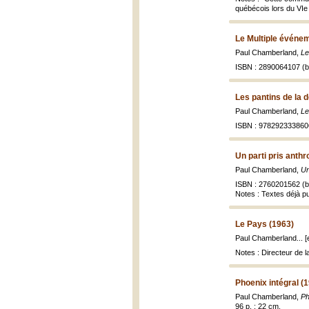
québécois lors du VIe 
Le Multiple événem
Paul Chamberland,
Le
ISBN : 2890064107 (br
Les pantins de la 
Paul Chamberland,
Le
ISBN : 978292333860
Un parti pris anth
Paul Chamberland,
Un
ISBN : 2760201562 (br
Notes : Textes déjà pu
Le Pays (1963)
Paul Chamberland... [e
Notes : Directeur de l
Phoenix intégral (
Paul Chamberland,
Ph
96 p. ; 22 cm.