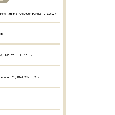
itions Parti pris, Collection Paroles ; 2, 1969, iv,
cm.
, 1983, 70 p. : ill. ; 20 cm.
néraires ; 25, 1994, 265 p. ; 23 cm.