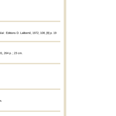
éal : Editions D. Laliberté, 1972, 108, [8] p. 19
81, 264 p. ; 23 cm.
m.