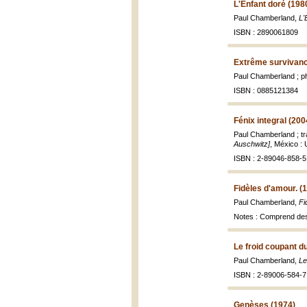
L'Enfant doré (198
Paul Chamberland,
L'
ISBN : 2890061809
Extrême survivanc
Paul Chamberland ; ph
ISBN : 0885121384
Fénix integral (200
Paul Chamberland ; tr
Auschwitz]
, México :
ISBN : 2-89046-858-5
Fidèles d'amour. (
Paul Chamberland,
Fi
Notes : Comprend des
Le froid coupant d
Paul Chamberland,
Le
ISBN : 2-89006-584-7 
Genèses (1974)