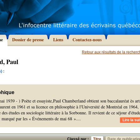
he
Dossier de presse
Liens
Contactez-nous
Retour aux résultats de la recher
, Paul
) :
phique
ai 1939 - ) Poète et essayiste,Paul Chamberland obtient son baccalauréat ès art
urent en 1961 et sa licence en philosophie à l'Université de Montréal en 1964,
 des études en sociologie littéraire à la Sorbonne. Il revient de ce séjour d'étud
 marqué par les « Événements de mai 68 ».
...
Lire la sui
Classé par :
Titre
Date de publicatio