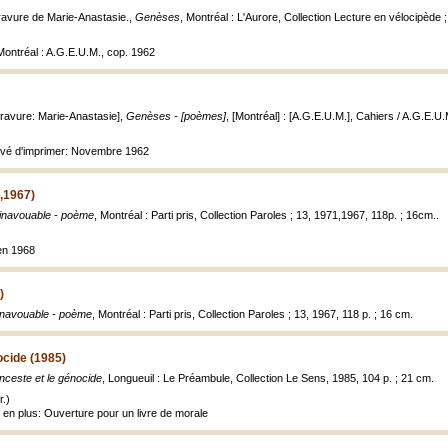
ravure de Marie-Anastasie.,
Genèses
, Montréal : L'Aurore, Collection Lecture en vélocipède ; v
 Montréal : A.G.E.U.M., cop. 1962
ravure: Marie-Anastasie],
Genèses - [poèmes]
, [Montréal] : [A.G.E.U.M.], Cahiers / A.G.E.U.M
hevé d'imprimer: Novembre 1962
,1967)
'inavouable - poème
, Montréal : Parti pris, Collection Paroles ; 13, 1971,1967, 118p. ; 16cm..
en 1968
)
Inavouable - poème
, Montréal : Parti pris, Collection Paroles ; 13, 1967, 118 p. ; 16 cm.
ocide (1985)
Inceste et le génocide
, Longueuil : Le Préambule, Collection Le Sens, 1985, 104 p. ; 21 cm.
.)
 en plus: Ouverture pour un livre de morale