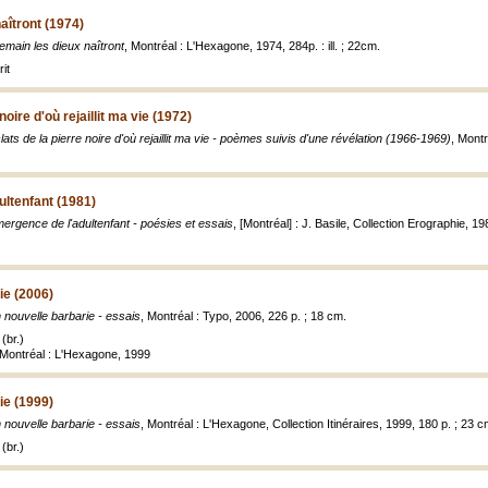
aîtront (1974)
emain les dieux naîtront
, Montréal : L'Hexagone, 1974, 284p. : ill. ; 22cm.
it
noire d'où rejaillit ma vie (1972)
lats de la pierre noire d'où rejaillit ma vie - poèmes suivis d'une révélation (1966-1969)
, Montr
ltenfant (1981)
ergence de l'adultenfant - poésies et essais
, [Montréal] : J. Basile, Collection Erographie, 19
ie (2006)
 nouvelle barbarie - essais
, Montréal : Typo, 2006, 226 p. ; 18 cm.
(br.)
 Montréal : L'Hexagone, 1999
ie (1999)
 nouvelle barbarie - essais
, Montréal : L'Hexagone, Collection Itinéraires, 1999, 180 p. ; 23 c
(br.)