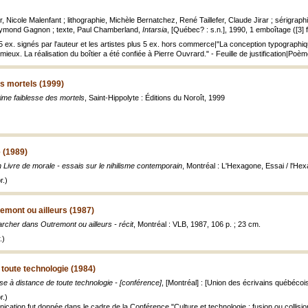
er, Nicole Malenfant ; lithographie, Michèle Bernatchez, René Taillefer, Claude Jirar ; sérigraphi
ymond Gagnon ; texte, Paul Chamberland,
Intarsia
, [Québec? : s.n.], 1990, 1 emboîtage ([3] feu
25 ex. signés par l'auteur et les artistes plus 5 ex. hors commerce|"La conception typographi
mieux. La réalisation du boîtier a été confiée à Pierre Ouvrard." - Feuille de justification|Poè
es mortels (1999)
time faiblesse des mortels
, Saint-Hippolyte : Éditions du Noroît, 1999
 (1989)
 Livre de morale - essais sur le nihilisme contemporain
, Montréal : L'Hexagone, Essai / l'He
r.)
emont ou ailleurs (1987)
rcher dans Outremont ou ailleurs - récit
, Montréal : VLB, 1987, 106 p. ; 23 cm.
.)
 toute technologie (1984)
se à distance de toute technologie - [conférence]
, [Montréal] : [Union des écrivains québécois
r.)
cation fut donnée dans le cadre de la Conférence "Culture et technologie : fusion ou collisio