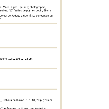
e, Marc Dugas... [et al.] ; photographie,
illes, [12] feuilles de pl.) : en coul. ; 59 cm.
que est de Jadette Laliberté. La conception du
me
xagone, 1989, 206 p. ; 23 cm.
], Cahiers de l'Union ; 1, 1984, 20 p. ; 23 cm.
n?" présentée par l'Union des écrivains