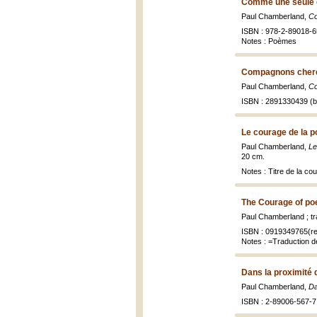
Comme une seule c
Paul Chamberland,
Co
ISBN : 978-2-89018-6
Notes : Poèmes
Compagnons cherc
Paul Chamberland,
Co
ISBN : 2891330439 (br
Le courage de la po
Paul Chamberland,
Le
20 cm.
Notes : Titre de la c
The Courage of poe
Paul Chamberland ; t
ISBN : 0919349765(re
Notes : =Traduction de
Dans la proximité 
Paul Chamberland,
Da
ISBN : 2-89006-567-7 