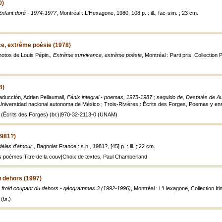
0)
Enfant doré - 1974-1977
, Montréal : L'Hexagone, 1980, 108 p. : ill., fac-sim. ; 23 cm.
e, extrême poésie (1978)
otos de Louis Pépin.,
Extrême survivance, extrême poésie
, Montréal : Parti pris, Collection 
4)
aducción, Adrien Pellaumail,
Fénix integral - poemas, 1975-1987 ; seguido de, Después de Aus
 Universidad nacional autonoma de México ; Trois-Rivières : Écrits des Forges, Poemas y en
 (Écrits des Forges) (br.)|970-32-2113-0 (UNAM)
1981?)
dèles d'amour.
, Bagnolet France : s.n., 1981?, [45] p. : ill. ; 22 cm.
 poèmes|Titre de la couv|Choix de textes, Paul Chamberland
u dehors (1997)
 froid coupant du dehors - géogrammes 3 (1992-1996)
, Montréal : L'Hexagone, Collection Iti
(br.)