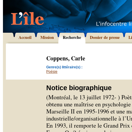
Accueil
Mission
Recherche
Dossier de presse
L
Coppens, Carle
Genre(s) littéraire(s) :
Poésie
Notice biographique
(Montréal, le 13 juillet 1972- ) Poè
obtenu une maîtrise en psychologie d
Marseille II en 1995-1996 et une ma
industrielle/organisationnelle à l’
En 1993, il remporte le Grand Prix 