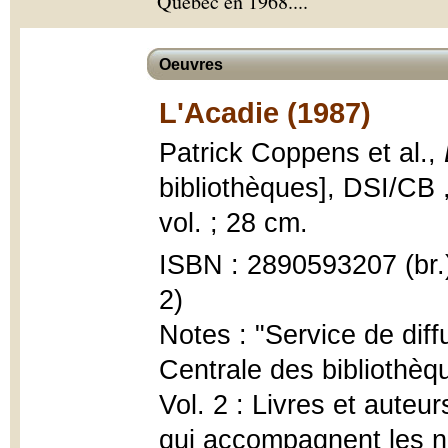
Québec en 1968.
...
Oeuvres
L'Acadie (1987)
Patrick Coppens et al.,
bibliothèques], DSI/CB 
vol. ; 28 cm.
ISBN : 2890593207 (br.
2)
Notes : "Service de diff
Centrale des bibliothèqu
Vol. 2 : Livres et auteu
qui accompagnent les no