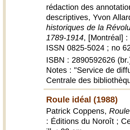
rédaction des annotati
descriptives, Yvon Alla
historiques de la Révol
1789-1914
, [Montréal] 
ISSN 0825-5024 ; no 62,
ISBN : 2890592626 (br.
Notes : "Service de diff
Centrale des bibliothèq
Roule idéal (1988)
Patrick Coppens,
Roule 
: Éditions du Noroît ; C