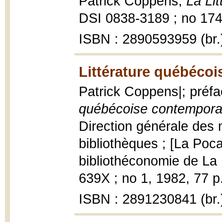
Patrick Coppens,
La Lit
DSI 0838-3189 ; no 174,
ISBN : 2890593959 (br.
Littérature québécoi
Patrick Coppens|; préf
québécoise contempora
Direction générale des
bibliothèques ; [La Poca
bibliothéconomie de La
639X ; no 1, 1982, 77 p
ISBN : 2891230841 (br.