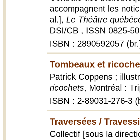
accompagnent les notice
al.],
Le Théâtre québéc
DSI/CB , ISSN 0825-5024
ISBN : 2890592057 (br.
Tombeaux et ricoche
Patrick Coppens ; illus
ricochets
, Montréal : Tr
ISBN : 2-89031-276-3 (b
Traversées / Travess
Collectif [sous la direc