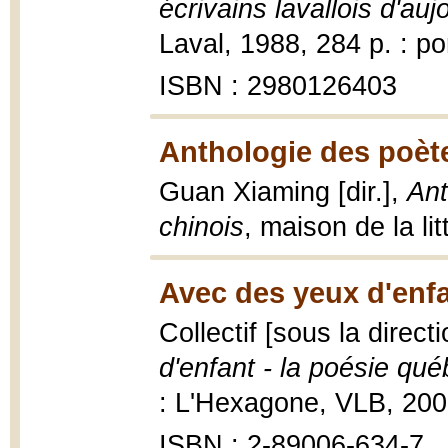
écrivains lavallois d'auj
Laval, 1988, 284 p. : por
ISBN : 2980126403
Anthologie des poèt
Guan Xiaming [dir.],
Ant
chinois
, maison de la li
Avec des yeux d'enfa
Collectif [sous la direct
d'enfant - la poésie qu
: L'Hexagone, VLB, 2000,
ISBN : 2-89006-634-7