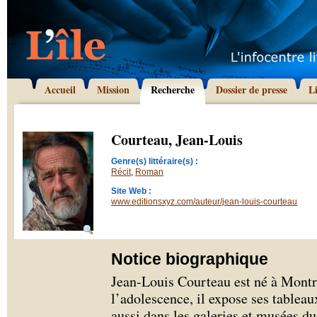
Accueil
Mission
Recherche
Dossier de presse
L
Courteau, Jean-Louis
Genre(s) littéraire(s) :
Récit
,
Roman
Site Web :
www.editionsxyz.com/auteur/jean-louis-courteau
Notice biographique
Jean-Louis Courteau est né à Montr
l’adolescence, il expose ses tablea
aussi dans les galeries et musées d