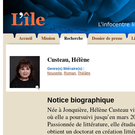
Accueil
Mission
Recherche
Dossier de presse
L
Custeau, Hélène
Genre(s) littéraire(s) :
Nouvelle
,
Roman
,
Théâtre
Notice biographique
Née à Jonquière, Hélène Custeau vi
où elle a poursuivi jusqu’en mars 2
Passionnée de littérature, elle étudi
obtient un doctorat en création litté