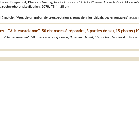
Pierre Daigneault, Philippe Gariépy,
Radio-Québec et la télédiffusion des débats de l'Assem
 recherche et planification, 1979, 76 f. ; 28 cm.
.) intitulé: "Près de un million de téléspectateurs regardent les débats parlementaires" acc
s... "A la canadienne". 50 chansons à répondre, 3 parties de set, 15 photos (1
. "A la canadienne". 50 chansons à répondre, 3 parties de set, 15 photos
, Montréal Editions