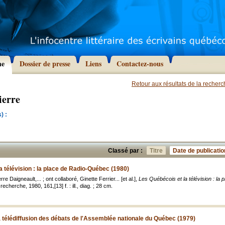
he
Dossier de presse
Liens
Contactez-nous
Retour aux résultats de la recher
ierre
) :
Classé par :
Titre
Date de publicatio
a télévision : la place de Radio-Québec (1980)
e Daigneault,... ; ont collaboré, Ginette Ferrier... [et al.],
Les Québécois et la télévision : la
cherche, 1980, 161,[13] f. : ill., diag. ; 28 cm.
 télédiffusion des débats de l'Assemblée nationale du Québec (1979)