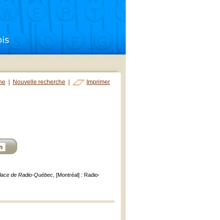
che
|
Nouvelle recherche
|
Imprimer
n
 place de Radio-Québec
, [Montréal] : Radio-