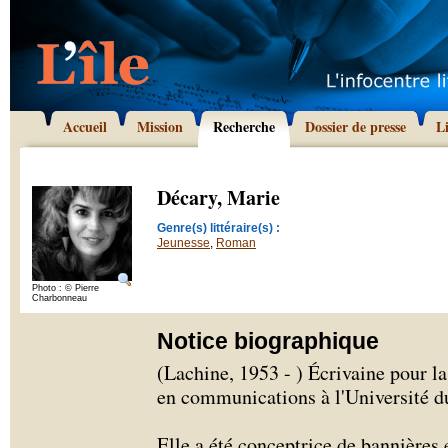
Accueil
Mission
Recherche
Dossier de presse
L
Décary, Marie
Genre(s) littéraire(s) :
Jeunesse
,
Roman
Photo : © Pierre
Charbonneau
Notice biographique
(Lachine, 1953 - ) Écrivaine pour l
en communications à l'Université 
Elle a été conceptrice de bannières e