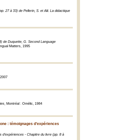
p. 27 à 33) de Pellerin, S. et Alii. La didactique
114) de Duquette, G. Second Language
lingual Matters, 1995
, 2007
ies
, Montréal : Omélic, 1984
htone : témoignages d’expériences
d’expériences - Chapitre du livre (pp. 8 à