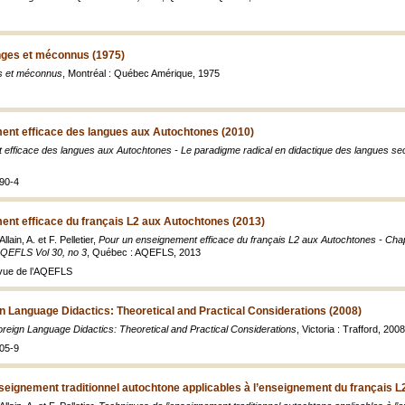
ges et méconnus (1975)
s et méconnus
, Montréal : Québec Amérique, 1975
ent efficace des langues aux Autochtones (2010)
efficace des langues aux Autochtones - Le paradigme radical en didactique des langues se
90-4
ent efficace du français L2 aux Autochtones (2013)
lain, A. et F. Pelletier,
Pour un enseignement efficace du français L2 aux Autochtones - Chapit
AQEFLS Vol 30, no 3
, Québec : AQEFLS, 2013
vue de l’AQEFLS
 Language Didactics: Theoretical and Practical Considerations (2008)
eign Language Didactics: Theoretical and Practical Considerations
, Victoria : Trafford, 2008
05-9
seignement traditionnel autochtone applicables à l’enseignement du français L