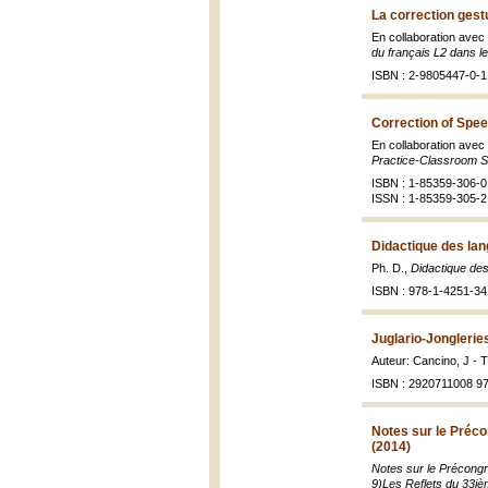
La correction gestu
En collaboration avec
du français L2 dans le
ISBN : 2-9805447-0-1
Correction of Spe
En collaboration avec
Practice-Classroom S
ISBN : 1-85359-306-0
ISSN : 1-85359-305-2
Didactique des lan
Ph. D.,
Didactique des
ISBN : 978-1-4251-34
Juglario-Jonglerie
Auteur: Cancino, J - T
ISBN : 2920711008 9
Notes sur le Préco
(2014)
Notes sur le Précongr
9)Les Reflets du 33i