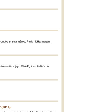
condes et étrangères
, Paris : L’Harmattan,
re du livre (pp. 30 à 41) Les Reflets du
2 (2014)