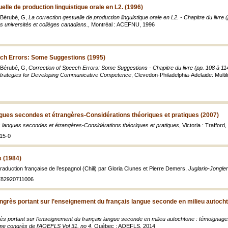
elle de production linguistique orale en L2. (1996)
 Bérubé, G,
La correction gestuelle de production linguistique orale en L2. - Chapitre du livre (p
s universités et collèges canadiens.
, Montréal : ACEFNU, 1996
ech Errors: Some Suggestions (1995)
 Bérubé, G,
Correction of Speech Errors: Some Suggestions - Chapitre du livre (pp. 108 à 
trategies for Developing Communicative Competence
, Clevedon-Philadelphia-Adelaide: Multi
gues secondes et étrangères-Considérations théoriques et pratiques (2007)
 langues secondes et étrangères-Considérations théoriques et pratiques
, Victoria : Trafford
15-0
s (1984)
raduction française de l’espagnol (Chili) par Gloria Clunes et Pierre Demers,
Juglario-Jongler
782920711006
ngrès portant sur l’enseignement du français langue seconde en milieu autoc
ès portant sur l’enseignement du français langue seconde en milieu autochtone : témoignages 
ème congrès de l’AQEFLS Vol 31, no 4
, Québec : AQEFLS, 2014