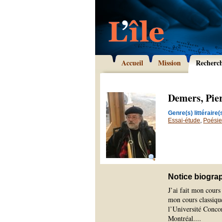
Accueil
Mission
Recherc
Demers, Pie
Genre(s) littéraire(s
Essai-étude
,
Poésie
Notice biogra
J’ai fait mon cours
mon cours classique
l’Université Concor
Montréal.
...