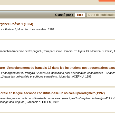
Classé par :
Titre
Date de publicatio
rgence Poésie 1 (1984)
nce Poésie 1
, Montréal : Les noveltés, 1984
raduction française de l’espagnol (Chili) par Pierre Demers,
13 Opus 13
, Montréal : Omélic, 
ture- L’enseignement du français L2 dans les institutions post-secondaires ca
- L’enseignement du français L2 dans les institutions post-secondaires canadiennes - Chapitre du
 L2 dans les universités et collèges canadiens.
, Montréal : ACEFNU, 1996
orale en langue seconde constitue-t-elle un nouveau paradigme? (1992)
 en langue seconde constitue-t-elle un nouveau paradigme? - Chapitre du livre (pp 403 à 410)
issage des langues.
, Grenoble : LIDILEM, 1992