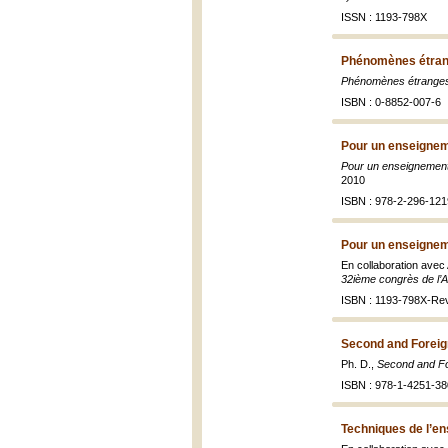
ISSN : 1193-798X
Phénomènes étran
Phénomènes étrange
ISBN : 0-8852-007-6
Pour un enseignem
Pour un enseignement 
2010
ISBN : 978-2-296-121
Pour un enseignem
En collaboration avec Al
32ième congrès de l’
ISBN : 1193-798X-Re
Second and Foreign
Ph. D.,
Second and For
ISBN : 978-1-4251-38
Techniques de l’en