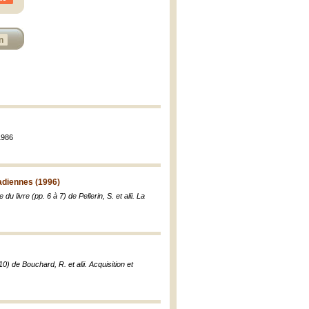
n
1986
nadiennes (1996)
 livre (pp. 6 à 7) de Pellerin, S. et alii. La
 de Bouchard, R. et alii. Acquisition et