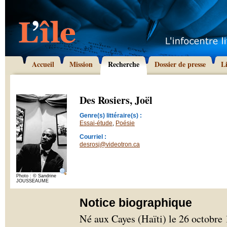
Accueil
Mission
Recherche
Dossier de presse
L
Des Rosiers, Joël
Genre(s) littéraire(s) :
Essai-étude
,
Poésie
Courriel :
desrosj@videotron.ca
Photo : © Sandrine
JOUSSEAUME
Notice biographique
Né aux Cayes (Haïti) le 26 octobre