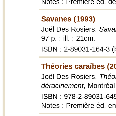
Notes : Première éd. d
Savanes (1993)
Joël Des Rosiers,
Sava
97 p. : ill. ; 21cm.
ISBN : 2-89031-164-3 (b
Théories caraïbes (2
Joël Des Rosiers,
Théor
déracinement
, Montréal
ISBN : 978-2-89031-64
Notes : Première éd. e