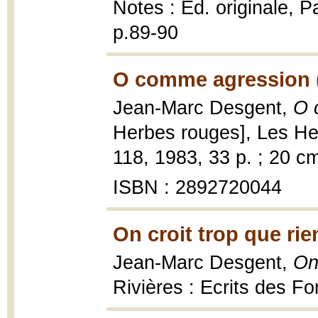
Notes : Éd. originale, P
p.89-90
O comme agression 
Jean-Marc Desgent,
O 
Herbes rouges], Les Her
118, 1983, 33 p. ; 20 c
ISBN : 2892720044
On croit trop que rie
Jean-Marc Desgent,
On
Rivières : Ecrits des F