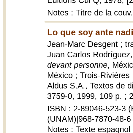
Editions Cul Q, 1978, [2
Notes : Titre de la couv.
Lo que soy ante nadi
Jean-Marc Desgent ; tr
Juan Carlos Rodríguez
devant personne
, Méxi
México ; Trois-Rivières 
Aldus S.A., Textos de di
3759-0, 1999, 109 p. ; 
ISBN : 2-89046-523-3 (É
(UNAM)|968-7870-48-6 
Notes : Texte espagnol 