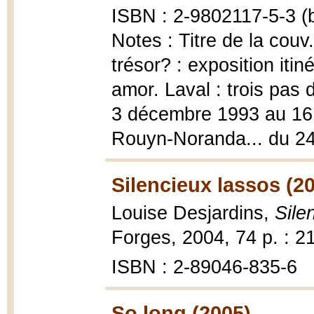
ISBN : 2-9802117-5-3 (b
Notes : Titre de la cou
trésor? : exposition iti
amor. Laval : trois pas d
3 décembre 1993 au 16 
Rouyn-Noranda... du 24
Silencieux lassos (2
Louise Desjardins,
Sile
Forges, 2004, 74 p. : 2
ISBN : 2-89046-835-6
So long (2005)