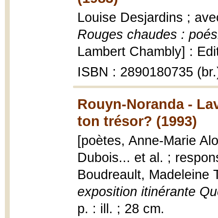
Louise Desjardins ; ave
Rouges chaudes : poésie
Lambert Chambly] : Editi
ISBN : 2890180735 (br.
Rouyn-Noranda - Lava
ton trésor? (1993)
[poètes, Anne-Marie Alo
Dubois... et al. ; respo
Boudreault, Madeleine 
exposition itinérante Qu
p. : ill. ; 28 cm.