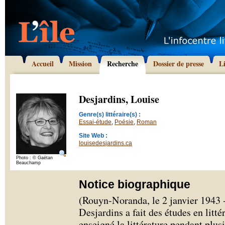
Accueil
Mission
Recherche
Dossier de presse
L
Desjardins, Louise
Genre(s) littéraire(s) :
Essai-étude
,
Poésie
,
Roman
Site Web :
louisedesjardins.ca
Photo : © Gaëtan
Beauchamp
Notice biographique
(Rouyn-Noranda, le 2 janvier 1943 -
Desjardins a fait des études en litt
enseigné la littérature pendant plus