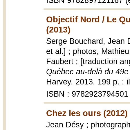
ISBN 9782897121167 (
Objectif Nord / Le Q
(2013)
Serge Bouchard, Jean Dés
et al.] ; photos, Mathi
Faubert ; [traduction a
Québec au-delà du 49e 
Harvey, 2013, 199 p. : i
ISBN : 9782923794501
Chez les ours (2012)
Jean Désy ; photograph