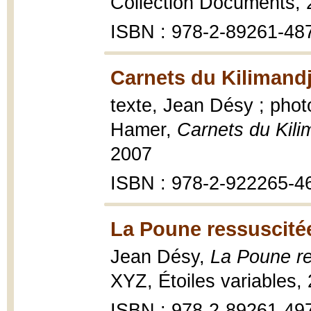
Collection Documents,
ISBN : 978-2-89261-48
Carnets du Kilimandj
texte, Jean Désy ; pho
Hamer,
Carnets du Kili
2007
ISBN : 978-2-922265-4
La Poune ressuscitée
Jean Désy,
La Poune re
XYZ, Étoiles variables,
ISBN : 978-2-89261-497-