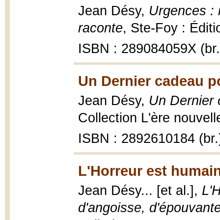
Jean Désy,
Urgences : 
raconte
, Ste-Foy : Éditi
ISBN : 289084059X (br.
Un Dernier cadeau po
Jean Désy,
Un Dernier 
Collection L'ère nouvelle
ISBN : 2892610184 (br.
L'Horreur est humain
Jean Désy... [et al.],
L'H
d'angoisse, d'épouvante