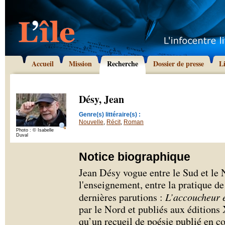
Accueil
Mission
Recherche
Dossier de presse
L
Désy, Jean
Genre(s) littéraire(s) :
Nouvelle
,
Récit
,
Roman
Photo : © Isabelle
Duval
Notice biographique
Jean Désy vogue entre le Sud et le N
l'enseignement, entre la pratique de 
dernières parutions :
L’accoucheur 
par le Nord et publiés aux éditio
qu’un recueil de poésie publié en 