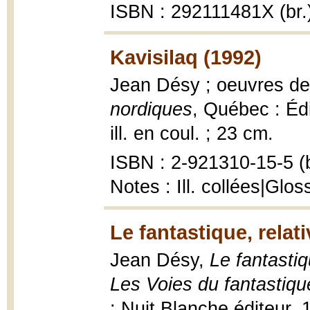
ISBN : 292111481X (br.
Kavisilaq (1992)
Jean Désy ; oeuvres de
nordiques
, Québec : Édi
ill. en coul. ; 23 cm.
ISBN : 2-921310-15-5 (b
Notes : Ill. collées|Glos
Le fantastique, relat
Jean Désy,
Le fantastiq
Les Voies du fantastiqu
: Nuit Blanche éditeur, 