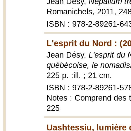
Jean Désy,
Nepalium t
Romanichels, 2011, 248
ISBN : 978-2-89261-64
L'esprit du Nord : (2
Jean Désy,
L'esprit du 
québécoise, le nomadism
225 p. :ill. ; 21 cm.
ISBN : 978-2-89261-57
Notes : Comprend des t
225
Uashtessiu, lumière