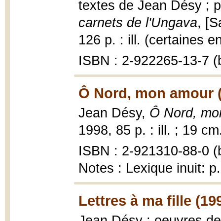
textes de Jean Désy ; 
carnets de l'Ungava
, [
126 p. : ill. (certaines e
ISBN : 2-922265-13-7 (b
Ô Nord, mon amour 
Jean Désy,
Ô Nord, mo
1998, 85 p. : ill. ; 19 cm
ISBN : 2-921310-88-0 (b
Notes : Lexique inuit: p
Lettres à ma fille (19
Jean Désy ; oeuvres d