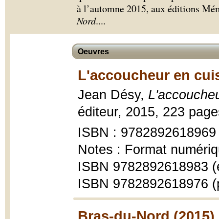
à l’automne 2015, aux éditions Mémo
Nord
.
...
Oeuvres
L'accoucheur en cui
Jean Désy,
L'accoucheu
éditeur, 2015, 223 pages 
ISBN : 9782892618969
Notes : Format numériq
ISBN 9782892618983 (
ISBN 9782892618976 (
Bras-du-Nord (2015)