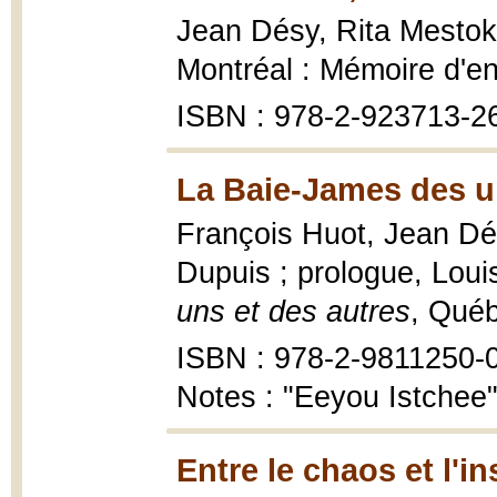
Jean Désy, Rita Mesto
Montréal : Mémoire d'enc
ISBN : 978-2-923713-2
La Baie-James des un
François Huot, Jean Dés
Dupuis ; prologue, Lo
uns et des autres
, Québ
ISBN : 978-2-9811250-
Notes : "Eeyou Istchee
Entre le chaos et l'in