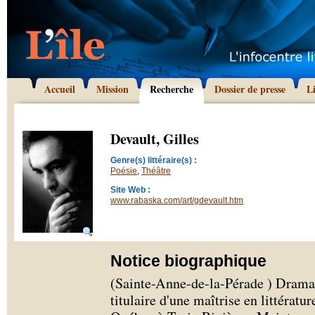
Accueil
Mission
Recherche
Dossier de presse
L
Devault, Gilles
Genre(s) littéraire(s) :
Poésie
,
Théâtre
Site Web :
www.rabaska.com/art/gdevault.htm
Notice biographique
(Sainte-Anne-de-la-Pérade ) Dramatu
titulaire d'une maîtrise en littératu