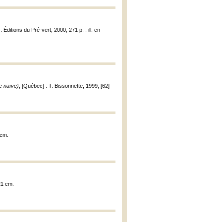
 Éditions du Pré-vert, 2000, 271 p. : ill. en
e naïve)
, [Québec] : T. Bissonnette, 1999, [62]
 cm.
 21 cm.