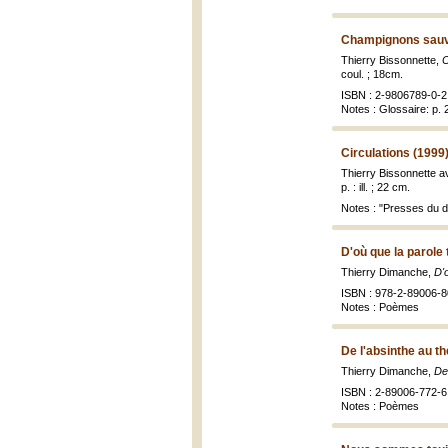
Champignons sauva
Thierry Bissonnette,
C
coul. ; 18cm.
ISBN : 2-9806789-0-2 
Notes : Glossaire: p.
Circulations (1999
Thierry Bissonnette a
p. : ill. ; 22 cm.
Notes : "Presses du 
D'où que la parole 
Thierry Dimanche,
D'
ISBN : 978-2-89006-80
Notes : Poèmes
De l'absinthe au th
Thierry Dimanche,
De
ISBN : 2-89006-772-6 
Notes : Poèmes