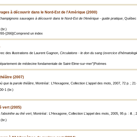
ges à découvrir dans le Nord-Est de l'Amérique (2000)
hampignons sauvages à découvrir dans le Nord-Est de l'Amérique - guide pratique
, Québec :
(br.)
 265-[266]|Comprend un index
)
vec des illustrations de Laurent Gagnon,
Circulations - le don du sang (exercice d'hématologi
département de médecine fondamentale de Saint-Elme-sur-mer"|Poèmes
théâtre (2007)
où que la parole théâtre
, Montréal : L'Hexagone, Collection L'appel des mots, 2007, 72 p. ; 21
0-1 (br.)
é vert (2005)
 l'absinthe au thé vert
, Montréal : L'Hexagone, Collection L'appel des mots, 2005, 95 p. : ill. ;
(br.)