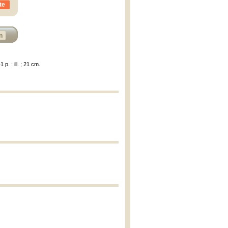
te
n
p. : ill. ; 21 cm.