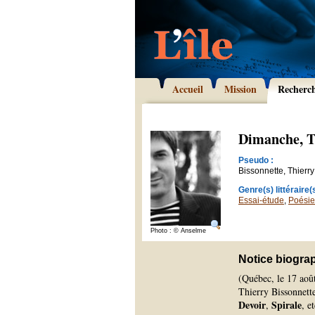
Accueil
Mission
Recherc
Dimanche, T
Pseudo :
Bissonnette, Thierry
Genre(s) littéraire(s
Essai-étude
,
Poésie
Photo : © Anselme
Notice biogra
(Québec, le 17 aoû
Thierry Bissonnette.
Devoir
Spirale
,
, e