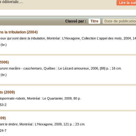
 éditoriale.
...
Lire la sui
Classé par :
Titre
Date de publicatio
s la tribulation (2004)
eux qui sont dans la tribulation
, Montréal : L'Hexagone, Collection L'appel des mots, 2004, 141 
(br.)
2006)
aurore marâtre - cauchemars
, Québec : Le Lézard amoureux, 2006, [88] p. ; 16 cm.
(br.)
ts (2009)
toportraits-robots
, Montréal : Le Quartanier, 2009, 80 p.
53-2
009)
ant le timbre
, Montréal : L'Hexagone, 2009, 121 p. ; 23 cm.
24-7