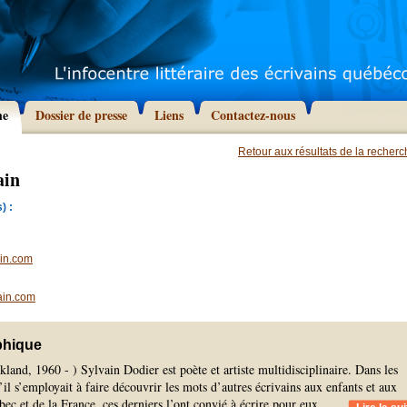
he
Dossier de presse
Liens
Contactez-nous
Retour aux résultats de la recher
ain
) :
in.com
ain.com
phique
kland, 1960 - ) Sylvain Dodier est poète et artiste multidisciplinaire. Dans les
’il s’employait à faire découvrir les mots d’autres écrivains aux enfants et aux
ec et de la France, ces derniers l’ont convié à écrire pour eux.
...