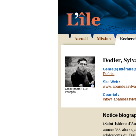
Accueil
Mission
Recherc
Dodier, Sylv
Genre(s) littéraire(s
Poésie
Site Web :
www.labandeasylva
Crédit photo : Luc
Pallegoix
Courriel :
info@labandeasylv
Notice biogra
(Saint-Isidore d'Au
années 90, alors qu
adolescents du Québ