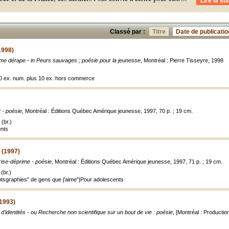
Lire la sui
Classé par :
Titre
Date de publicatio
1998)
e dérape - in Peurs sauvages ; poésie pour la jeunesse
, Montréal : Pierre Tisseyre, 1998
 60 ex. num. plus 10 ex. hors commerce
t - poésie
, Montréal : Éditions Québec Amérique jeunesse, 1997, 70 p. ; 19 cm.
(br.)
ents
 (1997)
ise-déprime - poésie
, Montréal : Éditions Québec Amérique jeunesse, 1997, 71 p. ; 19 cm.
(br.)
tsgraphies" de gens que j'aime"|Pour adolescents
(1993)
d'identités - ou Recherche non scientifique sur un bout de vie : poésie
, [Montréal : Production