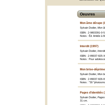
Oeuvres
Mon âme dérape (
Sylvain Dodier,
Mon âm
ISBN : 2-9803391-0-5
Notes : Éd. limitée à
Interdit (1997)
Sylvain Dodier,
Interdi
ISBN : 2-89037-825-X 
Notes : Pour adolesc
Mon brise-déprime
Sylvain Dodier,
Mon br
ISBN : 2-89037-826-8 
Notes : "30 "photosmo
Pages d'identités 
Sylvain Dodier,
Pages 
31 cm.