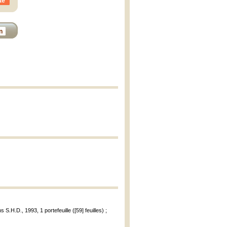
te
n
s S.H.D., 1993, 1 portefeuille ([59] feuilles) ;