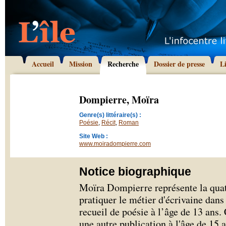
Accueil
Mission
Recherche
Dossier de presse
L
Dompierre, Moïra
Genre(s) littéraire(s) :
Poésie
,
Récit
,
Roman
Site Web :
www.moiradompierre.com
Notice biographique
Moïra Dompierre représente la qua
pratiquer le métier d'écrivaine dans
recueil de poésie à l’âge de 13 ans.
une autre publication à l'âge de 15 