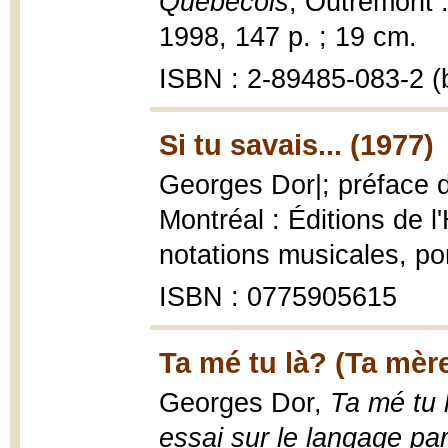
Québécois
, Outremont :
1998, 147 p. ; 19 cm.
ISBN : 2-89485-083-2 (b
Si tu savais... (1977)
Georges Dor|; préface 
Montréal : Éditions de l
notations musicales, por
ISBN : 0775905615
Ta mé tu là? (Ta mère
Georges Dor,
Ta mé tu l
essai sur le langage pa