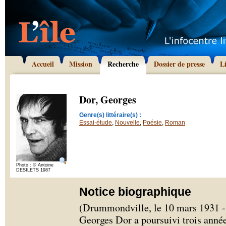
Accueil
Mission
Recherche
Dossier de presse
L
Dor, Georges
Genre(s) littéraire(s) :
Essai-étude
,
Nouvelle
,
Poésie
,
Roman
Photo : © Antoine
DESILETS 1987
Notice biographique
(Drummondville, le 10 mars 1931 - j
Georges Dor a poursuivi trois anné