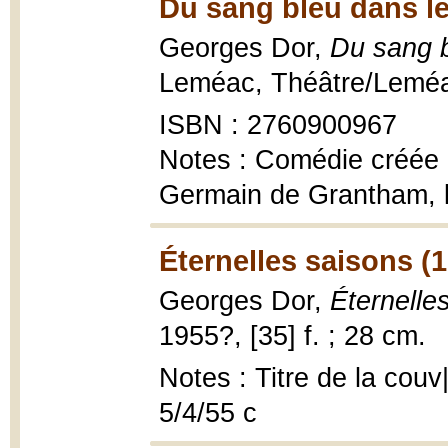
Du sang bleu dans le
Georges Dor,
Du sang b
Leméac, Théâtre/Leméac ;
ISBN : 2760900967
Notes : Comédie créée a
Germain de Grantham, le
Éternelles saisons (
Georges Dor,
Éternelle
1955?, [35] f. ; 28 cm.
Notes : Titre de la couv
5/4/55 c