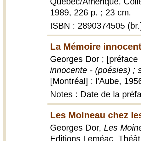
Québec/Amérique, Collec
1989, 226 p. ; 23 cm.
ISBN : 2890374505 (br.
La Mémoire innocent
Georges Dor ; [préface 
innocente - (poésies) ; 
[Montréal] : l'Aube, 195
Notes : Date de la préf
Les Moineau chez le
Georges Dor,
Les Moin
Editions Leméac, Théâtre