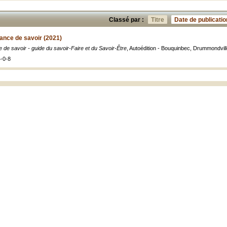
Classé par :
Titre
Date de publicatio
tance de savoir (2021)
e de savoir - guide du savoir-Faire et du Savoir-Être
, Autoédition - Bouquinbec, Drummondvil
-0-8