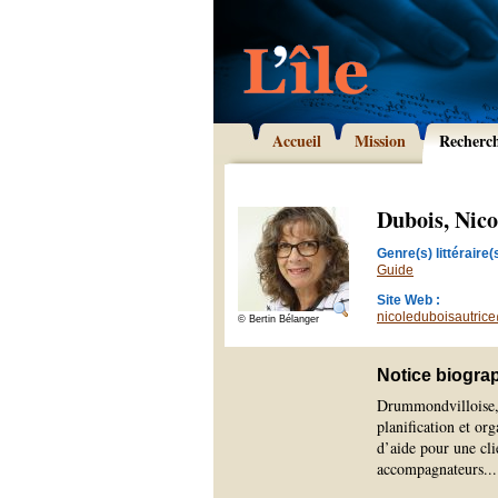
Accueil
Mission
Recherc
Dubois, Nico
Genre(s) littéraire(s
Guide
Site Web :
nicoleduboisautric
© Bertin Bélanger
Notice biogra
Drummondvilloise, 
planification et org
d’aide pour une clie
accompagnateurs.
..