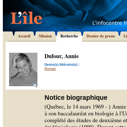
Accueil
Mission
Recherche
Dossier de presse
L
Dufour, Annie
Genre(s) littéraire(s) :
Roman
Notice biographique
(Québec, le 14 mars 1969 - ) Annie
à son baccalauréat en biologie à l'U
complété des études de deuxième et
épidémiologie (1999). Durant cette p