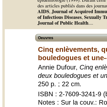
des articles publiés dans des journa
AIDS
Journal of Acquired Immu
,
of Infectious Diseases
Sexually T
,
Journal of Public Health
.
...
Oeuvres
Cinq enlèvements, qu
bouledogues et une--
Annie Dufour,
Cinq enlè
deux bouledogues et un
250 p. ; 22 cm.
ISBN : 2-7609-3241-9 (b
Notes : Sur la couv.: R