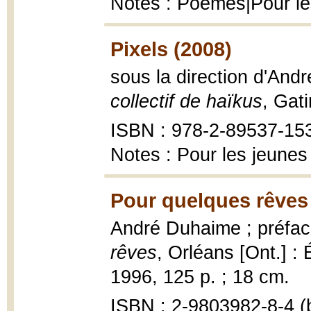
Notes : Poèmes|Pour le
Pixels (2008)
sous la direction d'And
collectif de haïkus
, Gat
ISBN : 978-2-89537-15
Notes : Pour les jeunes
Pour quelques rêves
André Duhaime ; préfa
rêves
, Orléans [Ont.] : 
1996, 125 p. ; 18 cm.
ISBN : 2-9803982-8-4 (b