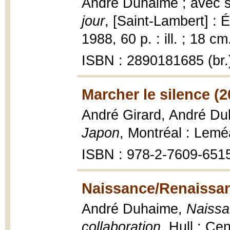
André Duhaime ; avec s
jour
, [Saint-Lambert] : É
1988, 60 p. : ill. ; 18 cm
ISBN : 2890181685 (br.
Marcher le silence (2
André Girard, André D
Japon
, Montréal : Leméa
ISBN : 978-2-7609-6515
Naissance/Renaissan
André Duhaime,
Naissan
collaboration
, Hull : Ce