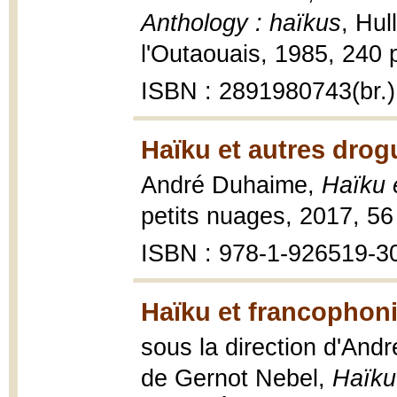
Anthology : haïkus
, Hul
l'Outaouais, 1985, 240 p
ISBN : 2891980743(br.)
Haïku et autres drog
André Duhaime,
Haïku 
petits nuages, 2017, 56
ISBN : 978-1-926519-3
Haïku et francophon
sous la direction d'An
de Gernot Nebel,
Haïku