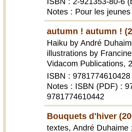
ISBN : 2-921353-80-6 (b
Notes : Pour les jeunes
autumn ! autumn ! (
Haiku by André Duhaime
illustrations by Francin
Vidacom Publications, 
ISBN : 9781774610428
Notes : ISBN (PDF) : 
9781774610442
Bouquets d'hiver (20
textes, André Duhaime ; 