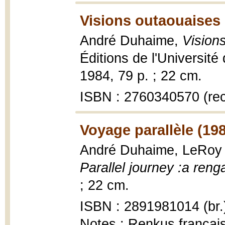
Visions outaouaises 
André Duhaime,
Vision
Éditions de l'Université
1984, 79 p. ; 22 cm.
ISBN : 2760340570 (rec
Voyage parallèle (19
André Duhaime, LeRoy
Parallel journey :a reng
; 22 cm.
ISBN : 2891981014 (br.
Notes : Renkus français