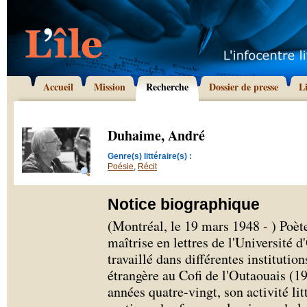
Accueil
Mission
Recherche
Dossier de presse
L
Duhaime, André
Genre(s) littéraire(s) :
Poésie
,
Récit
Notice biographique
(Montréal, le 19 mars 1948 - ) Poè
maîtrise en lettres de l'Université 
travaillé dans différentes institution
étrangère au Cofi de l'Outaouais (1
années quatre-vingt, son activité lit