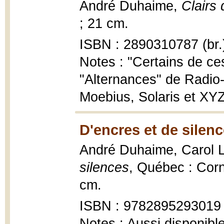
André Duhaime,
Clairs 
; 21 cm.
ISBN : 2890310787 (br.
Notes : "Certains de ces
"Alternances" de Radio
Moebius, Solaris et XYZ.
D'encres et de silenc
André Duhaime, Carol L
silences
, Québec : Corn
cm.
ISBN : 9782895293019
Notes : Aussi disponibl