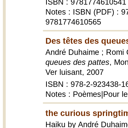
ISBN : 9781774610541
Notes : ISBN (PDF) : 
9781774610565
Des têtes des queues
André Duhaime ; Romi Ca
queues des pattes
, Mon
Ver luisant, 2007
ISBN : 978-2-923438-1
Notes : Poèmes|Pour le
the curious springti
Haiku by André Duhaime