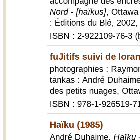
accompagné des encres d
Nord - [haïkus]
, Ottawa 
: Éditions du Blé, 2002, 1
ISBN : 2-922109-76-3 (b
fuJitifs suivi de lor
photographies : Raymond
tankas : André Duhaim
des petits nuages, Otta
ISBN : 978-1-926519-7
Haïku (1985)
André Duhaime,
Haïku 