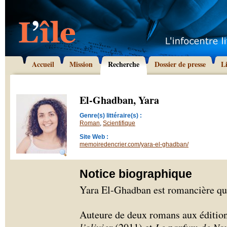
Accueil
Mission
Recherche
Dossier de presse
L
El-Ghadban, Yara
Genre(s) littéraire(s) :
Roman
,
Scientifique
Site Web :
memoiredencrier.com/yara-el-ghadban/
Notice biographique
Yara El-Ghadban est romancière qué
Auteure de deux romans aux éditio