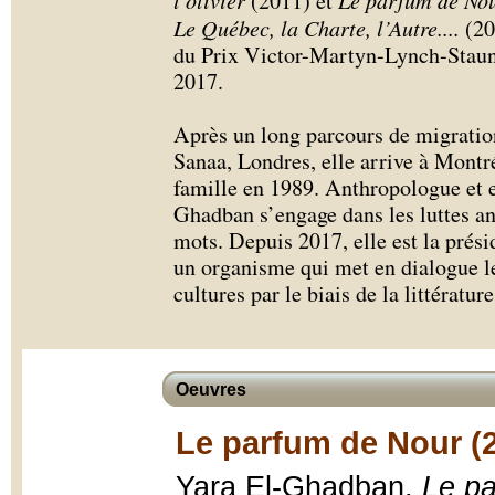
l’olivier
(2011) et
Le parfum de No
Le Québec, la Charte, l’Autre
.
...
(20
du Prix Victor-Martyn-Lynch-Staun
2017.
Après un long parcours de migratio
Sanaa, Londres, elle arrive à Montré
famille en 1989. Anthropologue et 
Ghadban s’engage dans les luttes an
mots. Depuis 2017, elle est la prési
un organisme qui met en dialogue 
cultures par le biais de la littérature
Oeuvres
Le parfum de Nour (
Yara El-Ghadban,
Le p