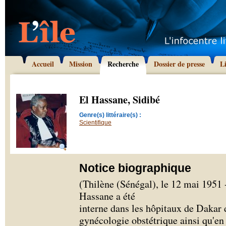
Accueil
Mission
Recherche
Dossier de presse
L
El Hassane, Sidibé
Genre(s) littéraire(s) :
Scientifique
Notice biographique
(Thilène (Sénégal), le 12 mai 1951 
Hassane a été
interne dans les hôpitaux de Dakar 
gynécologie obstétrique ainsi qu'en